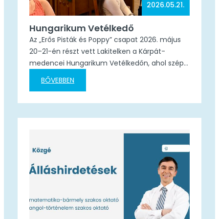
2026.05.21.
Hungarikum Vetélkedő
Az „Erős Pisták és Poppy” csapat 2026. május
20–21-én részt vett Lakitelken a Kárpát-
medencei Hungarikum Vetélkedőn, ahol szép
eredményt értek el. A csapat tagjai: A verseny
BŐVEBBEN
során a diákok tesztfeladatokat oldottak meg,
valamint két prezentációt is bemutattak:a
Dobos torta hungarikummá ajánlásáról,
valamint Erkel Ferenc életművének
hungarikummá nyilvánításáról. A csapat a
második napon egyedüliként maximális
pontszámot…