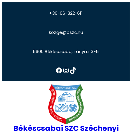
+36-66-322-611
kozge@bszc.hu
5600 Békéscsaba, Irányi u. 3-5.
Békéscsabai SZC Széchenyi