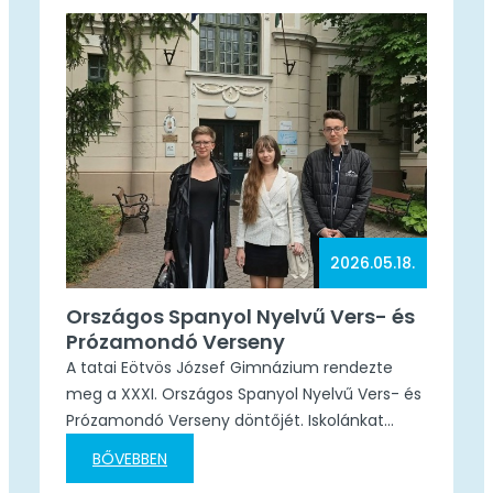
edzéseken tornásztársaimmal minden nap a
tanítás után lelkesen vettünk részt. Nagyon
sok versenyen képviseltük…
2026.05.18.
Országos Spanyol Nyelvű Vers- és
Prózamondó Verseny
A tatai Eötvös József Gimnázium rendezte
meg a XXXI. Országos Spanyol Nyelvű Vers- és
Prózamondó Verseny döntőjét. Iskolánkat
három tanuló képviselte a versenyen. A
BŐVEBBEN
megmérettetés négy kategóriában zajlott