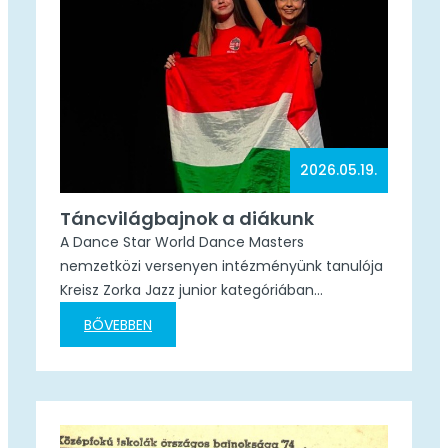
2026.05.19.
Táncvilágbajnok a diákunk
A Dance Star World Dance Masters
nemzetközi versenyen intézményünk tanulója
Kreisz Zorka Jazz junior kategóriában
quartettben világbajnok lett. A Jazz Youth
BŐVEBBEN
kategóriában formációban profi ligában
világbajnoki második helyezést ért el a csapat.
A tagjai közül iskolánk tanulói: Kreisz Zorka
(9/C), Pocsai Dóra (9/C), Duray Kamilla (9/D)
és Uhrin Luca (11/B). Jazz youth kategóriában