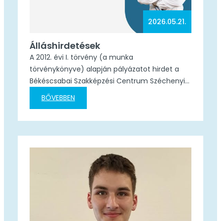
2026.05.21.
Álláshirdetések
A 2012. évi I. törvény (a munka
törvénykönyve) alapján pályázatot hirdet a
Békéscsabai Szakképzési Centrum Széchenyi
István Két Tanítási Nyelvű Közgazdasági
BŐVEBBEN
Technikum és Kollégium 1 fő matematika-
bármely szakos, illetve 1 fő angol-
történelem szakos oktató munkakör
ellátására. 1 fő matematika-bármely szakos
oktató Állást hirdető szakképző intézmény
Iskola neve Békéscsabai Szakképzési Centrum
Széchenyi István Két Tanítási Nyelvű
Közgazdasági Technikum és Kollégium Iskola
címe…