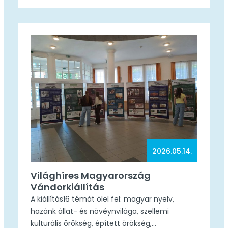
háromtagú zsűri előtt: kötelező és szabadon
választott vers, valamint kötelező és szabadon
választott próza kategóriában. Tanulóink
fantasztikus eredményeket értek el. Turcsányi
Erik a szabadon választott próza
kategóriában…
2026.05.14.
Világhíres Magyarország
Vándorkiállítás
A kiállítás16 témát ölel fel: magyar nyelv,
hazánk állat- és növéynvilága, szellemi
kulturális örökség, épített örökség,