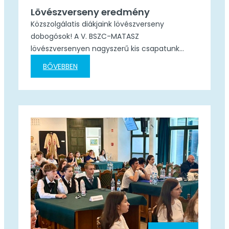
Lövészverseny eredmény
Közszolgálatis diákjaink lövészverseny
dobogósok! A V. BSZC-MATASZ
lövészversenyen nagyszerű kis csapatunk
rendkívül szoros küzdelemben a III. helyezést
BŐVEBBEN
érte el. 4 fordulón keresztül, sportszerűen
versenyezve, kiváló teljesítmény nyújtva, alig 2
ponttal maradtak le összesítésben a II.
helyezettől és további 2 ponttal az I.
helyezettől. Teljesítményük különösen annak
figyelembevételével elismerésre méltó, hogy
lövészeti oktatásuk kezdő évében tartanak.…