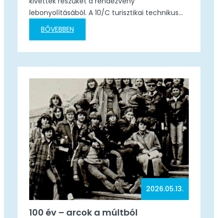
kivették részüket a rendezvény
lebonyolításából. A 10/C turisztikai technikus
osztály tanulói Aradszky Ila osztályfőnök
BŐVEBBEN
vezetésével segítették a szervezők munkáját,
emellett az iskolai DÖK tagjai is önkéntesként
csatlakoztak az eseményhez. Köszönjük
diákjainknak a kitartó munkát, lelkesedést és a
példamutató hozzáállást!
2026.05.13.
100 év – arcok a múltból