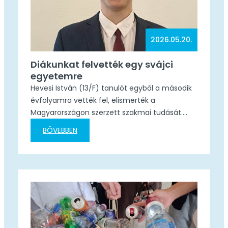
2026.05.20.
Diákunkat felvették egy svájci
egyetemre
Hevesi István (13/F) tanulót egyből a második
évfolyamra vették fel, elismerték a
Magyarországon szerzett szakmai tudását.
Három éve dolgozol Svájcban a nyári
BŐVEBBEN
szünetekben. Hogy kerültél ki? Beat Wicki, az
iskola partnere tartott tájékoztatót a svájci
lehetőségről. Megtetszett a program, és akkor
azt mondtam, hogy miért ne. Kikerültem. Volt
egy kéthetes továbbképzési kurzus, ezután a
svájci…