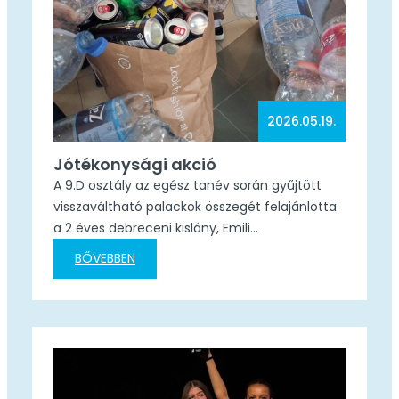
2026.05.19.
Jótékonysági akció
A 9.D osztály az egész tanév során gyűjtött
visszaváltható palackok összegét felajánlotta
a 2 éves debreceni kislány, Emili
gyógykezelésének támogatására az Emili
BŐVEBBEN
Szárnyai Alapítvány közreműködésével. Emili
még édesanyja pocakjában, a terhesség 36.
hetében agyvérzést kapott, ezért most egy
mexikói gyógykezelés jelenthet számára
reményt a fejlődésben és a szebb jövő felé
vezető úton. Büszkék vagyunk diákjainkra,…