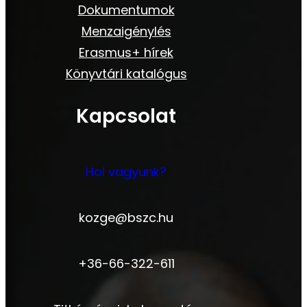
Dokumentumok
Menzaigénylés
Erasmus+ hírek
Könyvtári katalógus
Kapcsolat
Hol vagyunk?
kozge@bszc.hu
+36-66-322-611