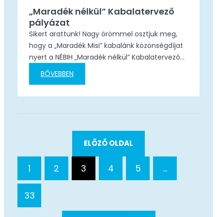
„Maradék nélkül” Kabalatervező
pályázat
Sikert arattunk! Nagy örömmel osztjuk meg,
hogy a „Maradék Misi” kabalánk közönségdíjat
nyert a NÉBIH „Maradék nélkül” Kabalatervező
pályázatán! A program 10 éves évfordulója
BŐVEBBEN
alkalmából meghirdetett pályázatra összesen
387 pályamű érkezett, így a zsűrinek
egyáltalán nem volt könnyű dolga a sok
kreatív és egyedi alkotás közül kiválasztani a
legjobbakat. A hosszas mérlegelés után végül
megszületett…
ELŐZŐ OLDAL
1
2
3
4
5
…
33