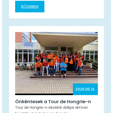
népművészet, festőművészet, zeneszerzők,
BŐVEBBEN
irodalom, tudósok, történelem, feltalálók,
sportlegendák, filmművészet, felfedezők,
gasztronómia. A kiállítás a Fiatalok a
Nemzetért Alapítvány szervezésében valósult
meg.
2026.05.14.
Önkéntesek a Tour de Hongrie-n
Tour de Hongrie-n iskolánk diákjai aktívan