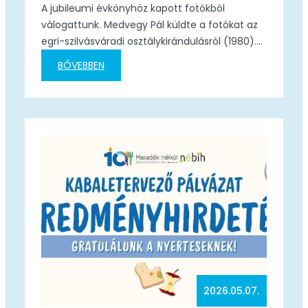
A jubileumi évkönyhöz kapott fotókból
válogattunk. Medvegy Pál küldte a fotókat az
egri-szilvásváradi osztálykirándulásról (1980).
Osztályfőnök dr. Kókay László. A jubileumi
BŐVEBBEN
évkönyvhöz továbbra is várjuk a
visszaemlékezéseket, fotókat. Szerkesszük
együtt a 100 év történetét!
100kozge@gmail.com Köszönjük, hogy
megosztják velünk az emlékeiket!
2026.05.07.