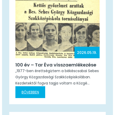
duóban Kreisz…
2026.05.19.
100 év – Tar Éva visszaemlékezése
„1977-ben érettségiztem a békéscsabai Sebes
György Közgazdasági Szakközépiskolában.
Kezdetektől fogva tagja voltam a Közgé
tornász csapatának. Lukács Józsefné és
BŐVEBBEN
Lukács József testnevelő tanárok/edzők kezei
alatt. Az iskola tornatermében napi szinten
voltak edzések, és készültünk az országos
illetve a középiskolai versenyekre. Az