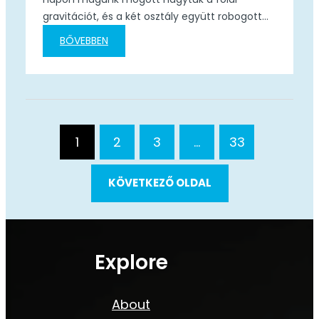
gravitációt, és a két osztály együtt robogott
Budapestre, az Etele Plázában látható,
BŐVEBBEN
világhírű Life in Space nemzetközi űrkiállításra! ​
Nem egy hétköznapi múzeumlátogatás volt,
hanem egy igazi interaktív időutazás az
űrkutatás múltjába és jövőjébe! Profi
tárlatvezetéssel jártuk végig az 1000…
1
2
3
…
33
KÖVETKEZŐ OLDAL
Explore
About