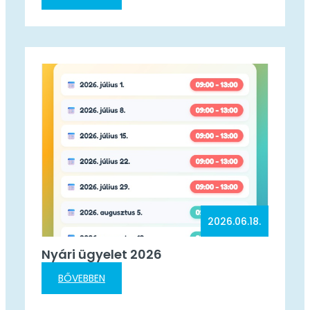
meglátogattak egy gólyavédelmi központot,
meghódították a sárospataki, füzéri és regéci
várat, megcsodálták a Megyer-hegyi
tengerszemet, hegyikristályt gyűjtöttek, Bibliát
nyomtattak, kalácsot gyúrtak, átkeltek Európa
második leghosszabb függőhídján, és bejártak
egy…
2026.06.18.
Nyári ügyelet 2026
BŐVEBBEN