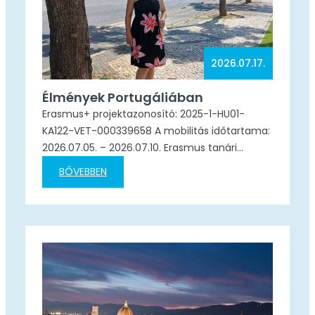
2026.07.17.
Élmények Portugáliában
Erasmus+ projektazonosító: 2025-1-HU01-
KA122-VET-000339658 A mobilitás időtartama:
2026.07.05. – 2026.07.10. Erasmus tanári
mobilitás keretén belül egy fantasztikus hetet
BŐVEBBEN
tölthettem Faróban (Portugália), ahol részt
vettem a „ChatGPT – How to Handle AI in
Schools” című továbbképzésen. A kurzust a
Learning Together szervezte, és minden
szempontból kiváló élmény volt. Mauro aki
rendkívül felkészült, lelkes és inspiráló tréner
volt.…