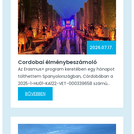
2026.07.17.
Cordobai élménybeszámoló
Az Erasmus+ program keretében egy hónapot
tölthettem Spanyolországban, Córdobában a
2025-1-HU01-KA122-VET-000339658 számú
projekt keretében. Budapestről repülővel
BŐVEBBEN
utaztunk Málagába, ahonnan autóbusszal
folytattuk az utat Córdobába. Már az utazás
elején nagyon izgatott voltam, hiszen
korábban még nem vettem részt ilyen hosszú
külföldi szakmai gyakorlaton. Az Erasmus-
program számomra nemcsak