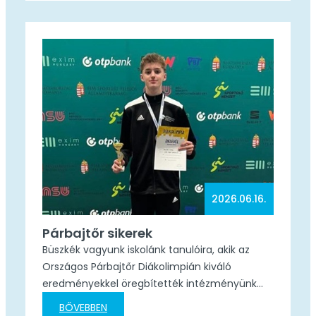
2026.06.16.
Párbajtőr sikerek
Büszkék vagyunk iskolánk tanulóira, akik az
Országos Párbajtőr Diákolimpián kiváló
eredményekkel öregbítették intézményünk
hírnevét! Szívből gratulálunk versenyzőinknek
BŐVEBBEN