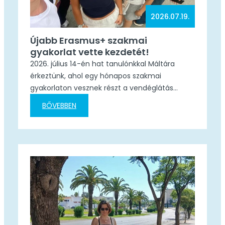
2026.07.19.
Újabb Erasmus+ szakmai
gyakorlat vette kezdetét!
2026. július 14-én hat tanulónkkal Máltára
érkeztünk, ahol egy hónapos szakmai
gyakorlaton vesznek részt a vendéglátás
területén. Diákjaink két szállodában szereznek
BŐVEBBEN
értékes szakmai tapasztalatot, miközben
fejlesztik idegen nyelvi készségeiket és
betekintést nyernek a nemzetközi
munkakultúrába. A mobilitás időtartama:
2026.07.14. – 2026.08.12. Mobilitási azonosító:
2025-1-HU01-KA122-VET-000339658
Szervező/fogadó intézmény: Easy Job Bridge
Sok sikert kívánunk diákjainknak ehhez a…