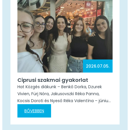
továbbképzésen. Gábor Gabriella oktató Faro
városában, Portugáliában bővíti…
2026.07.05.
Ciprusi szakmai gyakorlat
Hat Közgés diákunk – Benkő Dorka, Dzurek
Vivien, Fürj Nóra, Jakusovszki Réka Panna,
Kocsis Doroti és Nyeső Réka Valentína – június
30-án nagy kalandba vágott: útnak indultak
BŐVEBBEN
Ciprusra Dr. Zámboriné Liker Zita oktatónkkal! A
következő egy hónapot Limassolban töltik,
ahol az Erasmus+ program támogatásával