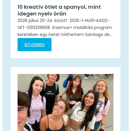
10 kreatív ötlet a spanyol, mint
idegen nyelv órán
2026 július 20-24. között 2025-1-HU01-KA122-
VET-000339658 Erasmus+ mobilitási program
keretében egy hetet tölthettem Santiago de
Compostelában, az Academia Iria Flavia
BŐVEBBEN
nyelviskola „10 kreatív ötlet a spanyol mint
idegen nyelv órán” módszertani
továbbképzésén. A képzésen egy cseh, egy
francia és egy amerikai kollégával dolgoztam
együtt. Már az első naptól érezhető volt, hogy
bár különböző országokból érkeztünk,
ugyanaz…