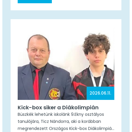
a kimagasló teljesítményhez, és további sok
sikert kívánunk sportolói pályafutásukhoz!
Külön köszönet illeti Mecskó Mátét, az Alföldi
Vívó Akadémia edzőjét, iskolánk egykori
tanulóját a felkészítésért és támogatásért!
2026.06.11.
Kick-box siker a Diákolimpián
Büszkék lehetünk iskolánk 9.Ekny osztályos
tanulójára, Ticz Nándorra, aki a korábban
megrendezett Országos Kick-box Diákolimpián