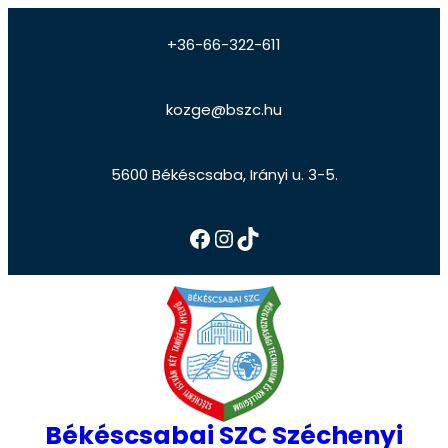
+36-66-322-611
kozge@bszc.hu
5600 Békéscsaba, Irányi u. 3-5.
Békéscsabai SZC Széchenyi