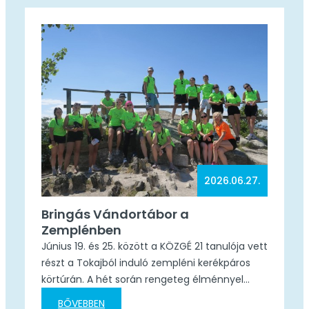
turisztikai szakmai gyakorlaton vesznek részt.
Ez az időszak nemcsak szakmai fejlődést,…
2026.06.27.
Bringás Vándortábor a
Zemplénben
Június 19. és 25. között a KÖZGÉ 21 tanulója vett
részt a Tokajból induló zempléni kerékpáros
körtúrán. A hét során rengeteg élménnyel
gazdagodtak: eveztek a Bodrogon,
BŐVEBBEN