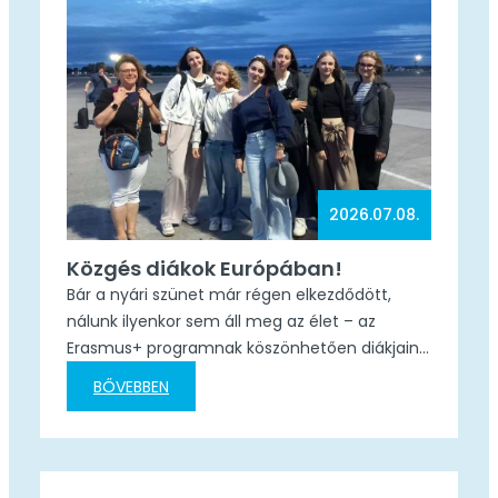
munkatapasztalatot jelentett, hanem
lehetőséget adott arra is, hogy megismerjek…
2026.07.08.
Közgés diákok Európában!
Bár a nyári szünet már régen elkezdődött,
nálunk ilyenkor sem áll meg az élet – az
Erasmus+ programnak köszönhetően diákjaink
és kollégáink a nyarat is fejlődéssel, tanulással
BŐVEBBEN
és szakmai tapasztalatszerzéssel töltik.
Jelenleg: Nemcsak diákjaink, hanem kollégáink
is folyamatosan fejlesztik tudásukat: Kőfalvi
Éva oktató Firenzében vesz részt szakmai