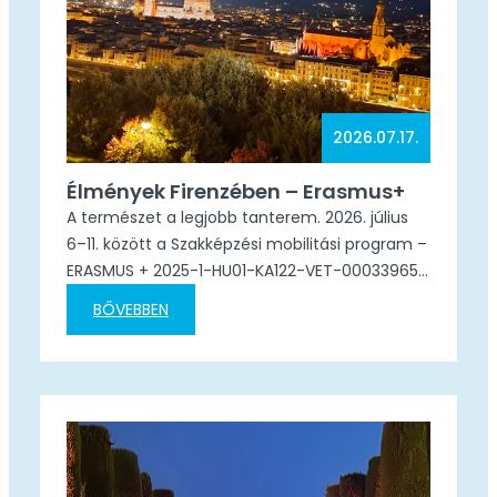
2026.07.17.
Élmények Firenzében – Erasmus+
A természet a legjobb tanterem. 2026. július
6–11. között a Szakképzési mobilitási program –
ERASMUS + 2025-1-HU01-KA122-VET-000339658
– keretében Firenzében vettem részt az
BŐVEBBEN
„Outdoor Activities for Mental and Physical
Health” /Szabadtéri tevékenységek a mentális
és fizikai egészségért/ című nemzetközi
kurzuson. A képzés ismét bebizonyította
számomra, hogy a természet nem csupán
kikapcsolódást jelent, hanem a tanulás,…