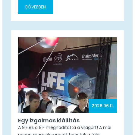
kiváló teljesítményt nyújtva 2. helyezést ért el.
BŐVEBBEN
Nándi szorgalma, kitartása és a sport iránti
alázata példaértékű. Szívből gratulálunk,
további sikeres versenyzést kívánunk!
2026.06.11.
Egy izgalmas kiállítás
A 9.E és a 9.F meghódította a világűrt! ​A mai
napon magunk mögött hagytuk a földi