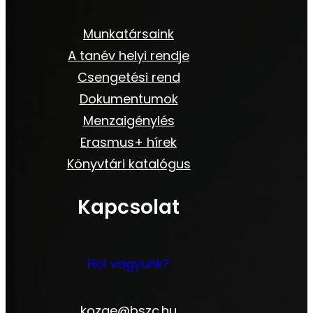
Munkatársaink
A tanév helyi rendje
Csengetési rend
Dokumentumok
Menzaigénylés
Erasmus+ hírek
Könyvtári katalógus
Kapcsolat
Hol vagyunk?
kozge@bszc.hu