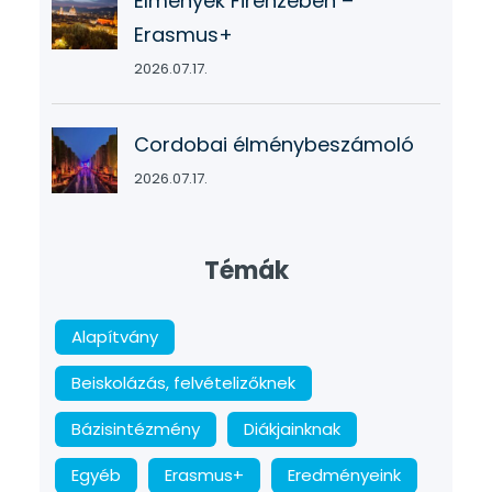
Élmények Firenzében –
Erasmus+
2026.07.17.
Cordobai élménybeszámoló
2026.07.17.
Témák
Alapítvány
Beiskolázás, felvételizőknek
Bázisintézmény
Diákjainknak
Egyéb
Erasmus+
Eredményeink