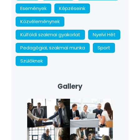
Események
Képzéseink
Közvéleménynek
Külföldi szakmai gyakorlat
Nyelvi Hét
Pedagógiai, szakmai munka
Sport
Szülőknek
Gallery