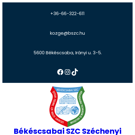
+36-66-322-611
kozge@bszc.hu
5600 Békéscsaba, Irányi u. 3-5.
Békéscsabai SZC Széchenyi