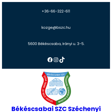
+36-66-322-611
kozge@bszc.hu
5600 Békéscsaba, Irányi u. 3-5.
Békéscsabai SZC Széchenyi