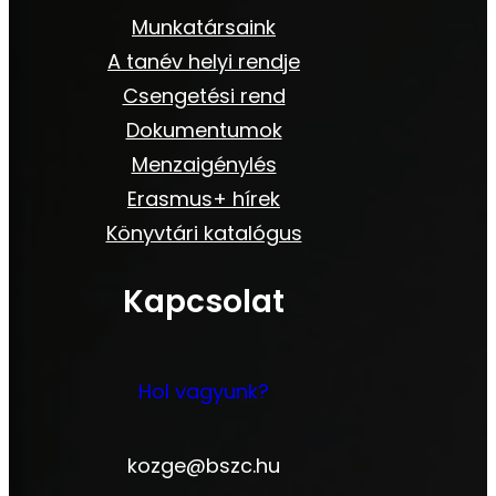
Munkatársaink
A tanév helyi rendje
Csengetési rend
Dokumentumok
Menzaigénylés
Erasmus+ hírek
Könyvtári katalógus
Kapcsolat
Hol vagyunk?
kozge@bszc.hu