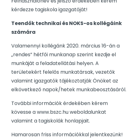
Felhasználónév és jelszó érdekében kérem
kérdezze tagiskola igazgatóját!
Teendők technikai és NOKS-os kollégáink
számára
Valamennyi kollégánk 2020. március 16-án a
„rendes” hétfői munkanap szerint kezdje el
munkáját a feladatellátási helyen. A
területekért felelős munkatársak, vezetők
valamint igazgatók tájékoztatják Önöket az
elkövetkező napok/hetek munkabeosztásáról.
További információk érdekében kérem
kövesse a www.bszc.hu weboldalunkat
valamint a tagiskolák honlapjait.
Hamarosan friss információkkal jelentkezünk!