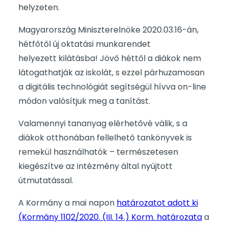
helyzeten.
Magyarország Miniszterelnöke 2020.03.16-án,
hétfőtől új oktatási munkarendet
helyezett kilátásba! Jövő héttől a diákok nem
látogathatják az iskolát, s ezzel párhuzamosan
a digitális technológiát segítségül hívva on-line
módon valósítjuk meg a tanítást.
Valamennyi tananyag elérhetővé válik, s a
diákok otthonában fellelhető tankönyvek is
remekül használhatók – természetesen
kiegészítve az intézmény által nyújtott
útmutatással.
A Kormány a mai napon
határozatot adott ki
(Kormány 1102/2020. (III. 14.) Korm. határozata
a