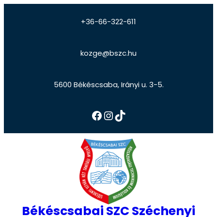
+36-66-322-611
kozge@bszc.hu
5600 Békéscsaba, Irányi u. 3-5.
Békéscsabai SZC Széchenyi