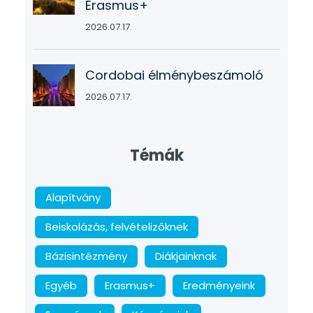
Erasmus+
2026.07.17.
Cordobai élménybeszámoló
2026.07.17.
Témák
Alapítvány
Beiskolázás, felvételizőknek
Bázisintézmény
Diákjainknak
Egyéb
Erasmus+
Eredményeink