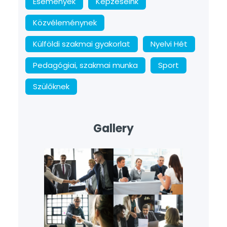
Események
Képzéseink
Közvéleménynek
Külföldi szakmai gyakorlat
Nyelvi Hét
Pedagógiai, szakmai munka
Sport
Szülőknek
Gallery