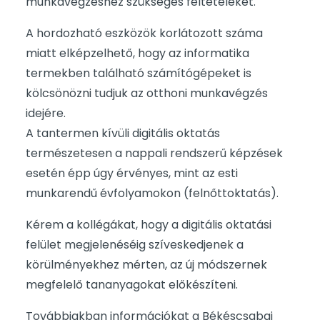
munkavégzéshez szükséges feltételeket.
A hordozható eszközök korlátozott száma
miatt elképzelhető, hogy az informatika
termekben található számítógépeket is
kölcsönözni tudjuk az otthoni munkavégzés
idejére.
A tantermen kívüli digitális oktatás
természetesen a nappali rendszerű képzések
esetén épp úgy érvényes, mint az esti
munkarendű évfolyamokon (felnőttoktatás).
Kérem a kollégákat, hogy a digitális oktatási
felület megjelenéséig szíveskedjenek a
körülményekhez mérten, az új módszernek
megfelelő tananyagokat előkészíteni.
Továbbiakban információkat a Békéscsabai