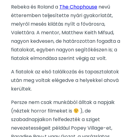
Rebeka és Roland a
The Chophouse
nevű
étteremben teljesítette nyári gyakorlatát,
melyről mesés kilátás nyílt a fővárosra,
Valettára. A mentor, Matthew Keith Mifsud,
nagyon kedvesen, de határozottan fogadta a
fiatalokat, egyben nagyon segítőkészen is; a
fiatalok elmondása szerint végig az volt.
A fiatalok az első találkozás és tapasztalatok
után meg voltak elégedve a helyekkel ahová
kerültek.
Persze nem csak munkából álltak a napjaik
(néztek horror filmeket is
), de
szabadnapjaikon felfedezték a sziget
nevezetességeit például Popey Village-et,
Paradise Bay-t vagy Gozot, a varázslatos