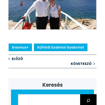
Erasmus+
Külföldi Szakmai Gyakorlat
ELŐZŐ
KÖVETKEZŐ
Keresés