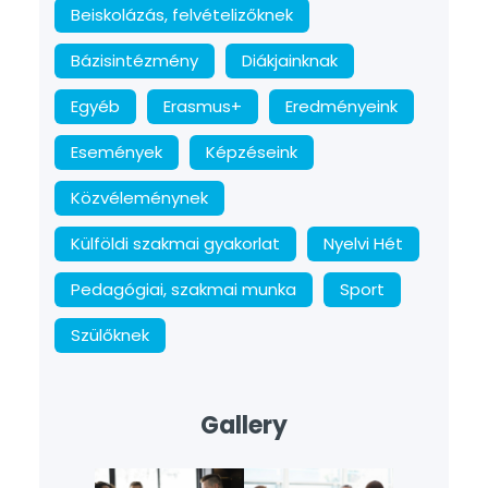
Beiskolázás, felvételizőknek
Bázisintézmény
Diákjainknak
Egyéb
Erasmus+
Eredményeink
Események
Képzéseink
Közvéleménynek
Külföldi szakmai gyakorlat
Nyelvi Hét
Pedagógiai, szakmai munka
Sport
Szülőknek
Gallery