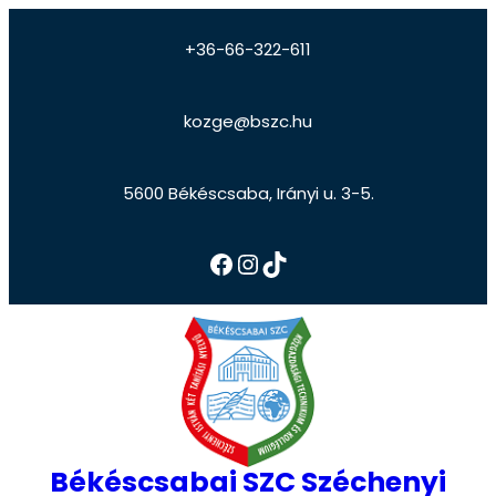
+36-66-322-611
kozge@bszc.hu
5600 Békéscsaba, Irányi u. 3-5.
Békéscsabai SZC Széchenyi