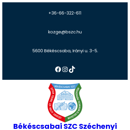
+36-66-322-611
kozge@bszc.hu
5600 Békéscsaba, Irányi u. 3-5.
Békéscsabai SZC Széchenyi