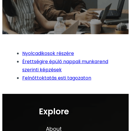
Nyolcadikosok részére
Érettségire épülő nappali munkarend
szerinti képzések
Felnőttoktatás esti tagozaton
Explore
About