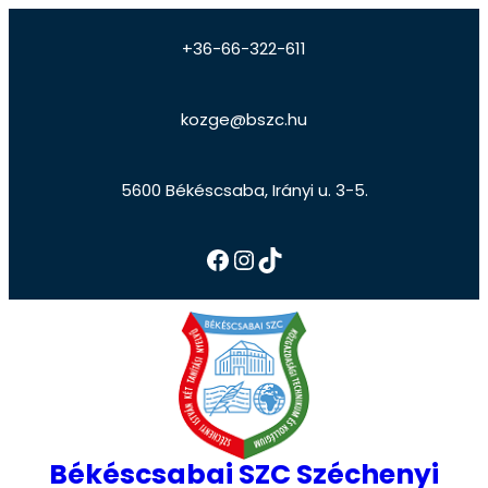
+36-66-322-611
kozge@bszc.hu
5600 Békéscsaba, Irányi u. 3-5.
Békéscsabai SZC Széchenyi