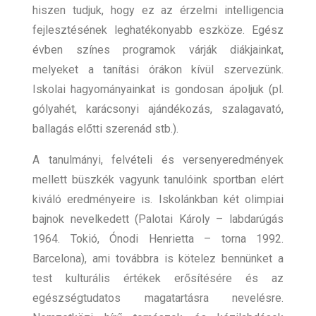
hiszen tudjuk, hogy ez az érzelmi intelligencia
fejlesztésének leghatékonyabb eszköze. Egész
évben színes programok várják diákjainkat,
melyeket a tanítási órákon kívül szervezünk.
Iskolai hagyományainkat is gondosan ápoljuk (pl.
gólyahét, karácsonyi ajándékozás, szalagavató,
ballagás előtti szerenád stb.).
A tanulmányi, felvételi és versenyeredmények
mellett büszkék vagyunk tanulóink sportban elért
kiváló eredményeire is. Iskolánkban két olimpiai
bajnok nevelkedett (Palotai Károly – labdarúgás
1964. Tokió, Ónodi Henrietta – torna 1992.
Barcelona), ami továbbra is kötelez bennünket a
test kulturális értékek erősítésére és az
egészségtudatos magatartásra nevelésre.