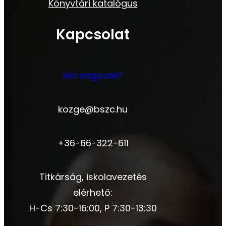
Könyvtári katalógus
Kapcsolat
Hol vagyunk?
kozge@bszc.hu
+36-66-322-611
Titkárság, iskolavezetés
elérhető:
H-Cs 7:30-16:00, P 7:30-13:30