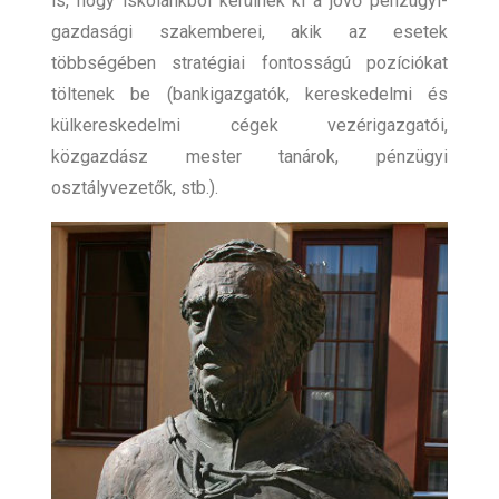
is, hogy iskolánkból kerülnek ki a jövő pénzügyi-
gazdasági szakemberei, akik az esetek
többségében stratégiai fontosságú pozíciókat
töltenek be (bankigazgatók, kereskedelmi és
külkereskedelmi cégek vezérigazgatói,
közgazdász mester tanárok, pénzügyi
osztályvezetők, stb.).