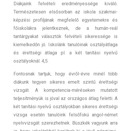
Diákjaink felvételi eredményessége kiváló.
Természetesen elsősorban az iskola szakmai-
képzési profiljának megfelelő egyetemekre és
főiskolákra jelentkeznek, de a humán-reál
tantárgyakat választók felvételi sikeressége is
kiemelkedőn jó. Iskolánk tanulóinak osztályátlaga
és érettségi átlaga pl. a két tanítási nyelvű
osztályoknál: 4,5.
Fontosnak tartjuk, hogy évről-évre minél több
diákunk tegyen sikeres emelt szintű érettségi
vizsgát. A kompetencia-méréseken mutatott
teljesítményük is jóval az országos átlag feletti. A
két tanítási nyelvű osztályokban sikeres érettségi
vizsga esetén tanulóink felsőfokú angol-német
nyelvvizsgát szerezhetnek. Büszkék vagyunk arra