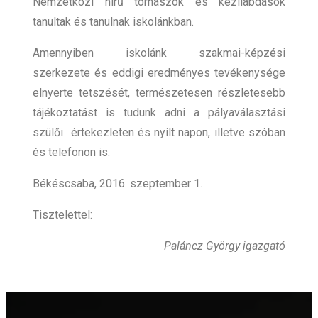
Nemzetközi hírű tornászok és kézilabdások
tanultak és tanulnak iskolánkban.
Amennyiben iskolánk szakmai-képzési
szerkezete és eddigi eredményes tevékenysége
elnyerte tetszését, természetesen részletesebb
tájékoztatást is tudunk adni a pályaválasztási
szülői értekezleten és nyílt napon, illetve szóban
és telefonon is.
Békéscsaba, 2016. szeptember 1.
Tisztelettel:
Paláncz György igazgató