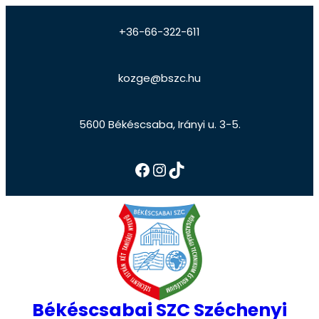
+36-66-322-611
kozge@bszc.hu
5600 Békéscsaba, Irányi u. 3-5.
Békéscsabai SZC Széchenyi