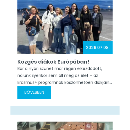
lehetőséget adott arra is, hogy megismerjek…
2026.07.08.
Közgés diákok Európában!
Bár a nyári szünet már régen elkezdődött,
nálunk ilyenkor sem áll meg az élet – az
Erasmus+ programnak köszönhetően diákjaink
és kollégáink a nyarat is fejlődéssel, tanulással
BŐVEBBEN
és szakmai tapasztalatszerzéssel töltik.
Jelenleg: Nemcsak diákjaink, hanem kollégáink
is folyamatosan fejlesztik tudásukat: Kőfalvi
Éva oktató Firenzében vesz részt szakmai
továbbképzésen. Gábor Gabriella oktató Faro