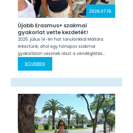
2026.07.19.
Újabb Erasmus+ szakmai
gyakorlat vette kezdetét!
2026. július 14-én hat tanulónkkal Máltára
érkeztünk, ahol egy hónapos szakmai
gyakorlaton vesznek részt a vendéglátás
területén. Diákjaink két szállodában szereznek
BŐVEBBEN
értékes szakmai tapasztalatot, miközben
fejlesztik idegen nyelvi készségeiket és
betekintést nyernek a nemzetközi
munkakultúrába. A mobilitás időtartama:
2026.07.14. – 2026.08.12. Mobilitási azonosító:
2025-1-HU01-KA122-VET-000339658
Szervező/fogadó intézmény: Easy Job Bridge
Sok sikert kívánunk diákjainknak ehhez a…