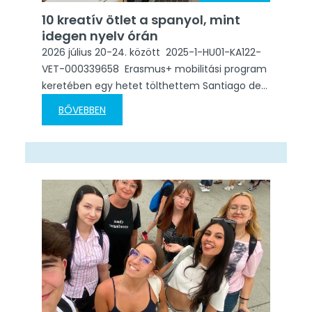
10 kreatív ötlet a spanyol, mint
idegen nyelv órán
2026 július 20-24. között 2025-1-HU01-KA122-
VET-000339658 Erasmus+ mobilitási program
keretében egy hetet tölthettem Santiago de
Compostelában, az Academia Iria Flavia
BŐVEBBEN
nyelviskola „10 kreatív ötlet a spanyol mint
idegen nyelv órán” módszertani
továbbképzésén. A képzésen egy cseh, egy
francia és egy amerikai kollégával dolgoztam
együtt. Már az első naptól érezhető volt, hogy
bár különböző országokból érkeztünk,
ugyanaz…