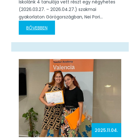
Iskolánk 4 tanulója vett részt egy négyhetes
(2026.03.27. – 2026.04.27.) szakmai
gyakorlaton Görögországban, Nei Pori
településen. Ez idő alatt lehetőségük nyílt
BŐVEBBEN
kipróbálni magukat külföldi
munkakörnyezetben, és értékes
tapasztalatokat szerezni a turizmus és
vendéglátás területén. Az első két hétben
mindannyian az Evi Tours utazási irodában
dolgoztak. Megismerkedtek az iroda
működésével, prospektusokat készítettek,
áttekintették a programkínálatot, valamint…
2025.11.04.