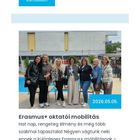
volt a résztvevők nyelvi kompetenciáinak
fejlesztése. A hat nap során sikerült
felelevenítem korábbi angol nyelvtani
ismereteimet, fejlődött a szókincsem, illetve
ami számomra az elsődleges cél volt, a nyelvi
kommunikációmban több önbizalmat és
tapasztalatot szereztem. Ebben remek…
2026.05.05.
Erasmus+ oktatói mobilitás
Hat nap, rengeteg élmény és még több
szakmai tapasztalat Négyen vágtunk neki
ennek a különleges Erasmus+ mobilitásnak –