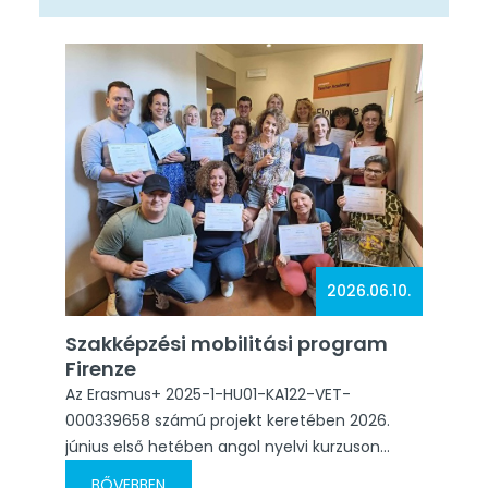
minden nap 9:00 és 14:00 óra között zajlottak
egy nyelviskolában. Reggelente elsétáltam a
híres firenzei dóm mellett, majd odaérve
lengyel, spanyol, francia anyanyelvű
kolléganőkkel dolgoztunk együtt.…
2026.06.10.
Szakképzési mobilitási program
Firenze
Az Erasmus+ 2025-1-HU01-KA122-VET-
000339658 számú projekt keretében 2026.
június első hetében angol nyelvi kurzuson
vehettem részt Firenzében. A program célja
BŐVEBBEN