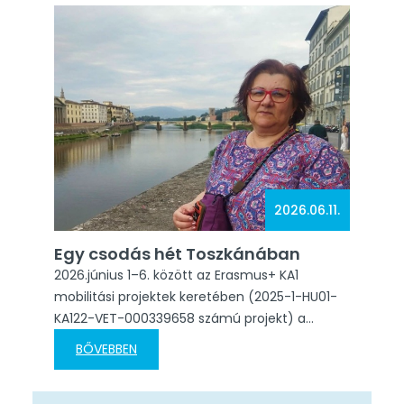
Ez az időszak nemcsak szakmai fejlődést,…
2026.06.11.
Egy csodás hét Toszkánában
2026.június 1–6. között az Erasmus+ KA1
mobilitási projektek keretében (2025-1-HU01-
KA122-VET-000339658 számú projekt) a
gyönyörű Toszkán fővárosban, a reneszánsz
BŐVEBBEN
bölcsőjéban: Firenzében vettem részt egy
alapfokú angol nyelvi kurzuson. A foglalkozások