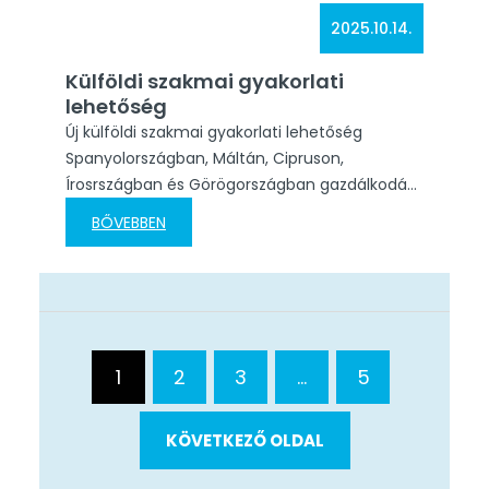
2025.10.14.
Külföldi szakmai gyakorlati
lehetőség
Új külföldi szakmai gyakorlati lehetőség
Spanyolországban, Máltán, Cipruson,
Írosrszágban és Görögországban gazdálkodás
és menedzsmnet, valamint turizmus-
BŐVEBBEN
vendéglátás ágazatban tanuló diákjaink
részére! Jelentkezz most! A motivációs levél
mintát itt éritek el.
1
2
3
…
5
KÖVETKEZŐ OLDAL