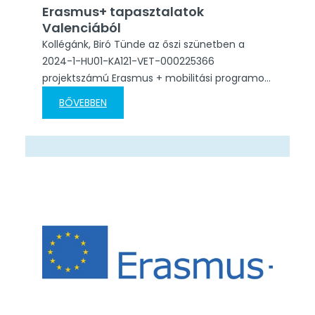
Erasmus+ tapasztalatok
Valenciából
Kollégánk, Biró Tünde az őszi szünetben a
2024-1-HU01-KA121-VET-000225366
projektszámú Erasmus + mobilitási programon
vett részt Valenciában. Beszámolójában a
BŐVEBBEN
következőkről számolt be: Az angol nyelvű „ICT
and Outdoor Teaching and Learning” kurzuson
új tanulási módszerekkel, telefonos appokkal
és számítógépes programokkal
ismerkedhettem meg. A képzés
középpontjában az élményalapú oktatás állt:
Valencia belvárosában applikációk
segítségével oldottunk meg feladatokat,…