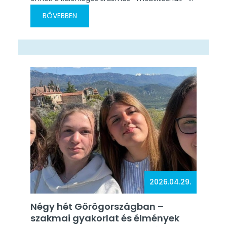
Katona Gabriella, Kőfalvi Éva, Maráz Aliz Ilona és
BŐVEBBEN
Zsittnyán Anikó – a 2024-1-HU01-KA121-VET-
000225366 projekt keretében,
Görögországban, Nei Poriban. Programunk
rendkívül sokszínű volt: betekintést nyertünk a
szakképzés mindennapjaiba a katerini 2nd
Vocational School-ban, valamint megismertük
egy 5 csillagos…
2026.04.29.
Négy hét Görögországban –
szakmai gyakorlat és élmények