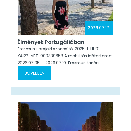
2026.07.17.
Élmények Portugáliában
Erasmus+ projektazonosító: 2025-1-HU01-
KA122-VET-000339658 A mobilitás időtartama:
2026.07.05. – 2026.07.10. Erasmus tanári
mobilitás keretén belül egy fantasztikus hetet
BŐVEBBEN
tölthettem Faróban (Portugália), ahol részt
vettem a „ChatGPT – How to Handle AI in
Schools” című továbbképzésen. A kurzust a
Learning Together szervezte, és minden
szempontból kiváló élmény volt. Mauro aki
rendkívül felkészült, lelkes és inspiráló tréner
volt.…