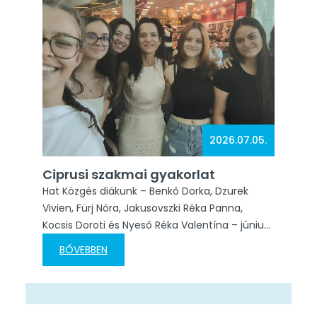
városában, Portugáliában bővíti…
2026.07.05.
Ciprusi szakmai gyakorlat
Hat Közgés diákunk – Benkő Dorka, Dzurek
Vivien, Fürj Nóra, Jakusovszki Réka Panna,
Kocsis Doroti és Nyeső Réka Valentína – június
30-án nagy kalandba vágott: útnak indultak
BŐVEBBEN
Ciprusra Dr. Zámboriné Liker Zita oktatónkkal! A
következő egy hónapot Limassolban töltik,
ahol az Erasmus+ program támogatásával
turisztikai szakmai gyakorlaton vesznek részt.