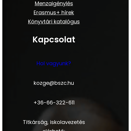
Menzaigénylés
Erasmus+ hírek
Könyvtári katalógus
Kapcsolat
Hol vagyunk?
kozge@bszc.hu
+36-66-322-611
Titkárság, iskolavezetés