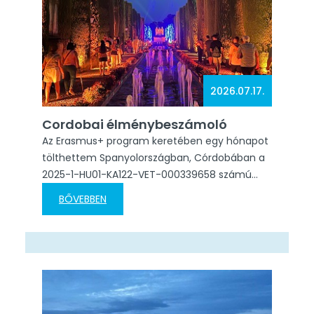
2026.07.17.
Cordobai élménybeszámoló
Az Erasmus+ program keretében egy hónapot
tölthettem Spanyolországban, Córdobában a
2025-1-HU01-KA122-VET-000339658 számú
projekt keretében. Budapestről repülővel
BŐVEBBEN
utaztunk Málagába, ahonnan autóbusszal
folytattuk az utat Córdobába. Már az utazás
elején nagyon izgatott voltam, hiszen
korábban még nem vettem részt ilyen hosszú
külföldi szakmai gyakorlaton. Az Erasmus-
program számomra nemcsak
munkatapasztalatot jelentett, hanem