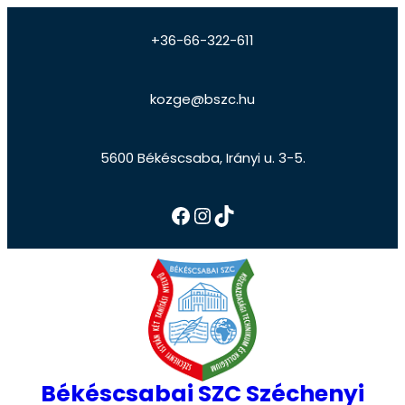
+36-66-322-611
kozge@bszc.hu
5600 Békéscsaba, Irányi u. 3-5.
Békéscsabai SZC Széchenyi