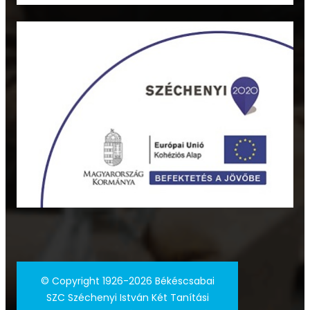
©
Copyright 1926-2026 Békéscsabai
SZC Széchenyi István Két Tanítási