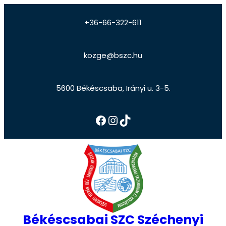
+36-66-322-611
kozge@bszc.hu
5600 Békéscsaba, Irányi u. 3-5.
Békéscsabai SZC Széchenyi