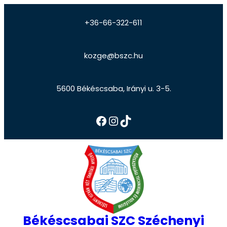
+36-66-322-611
kozge@bszc.hu
5600 Békéscsaba, Irányi u. 3-5.
Békéscsabai SZC Széchenyi