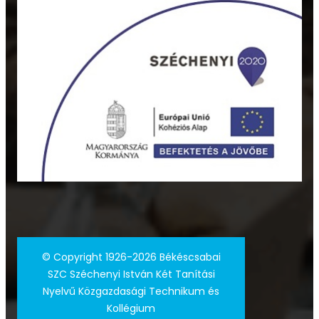
©
Copyright 1926-2026 Békéscsabai
SZC Széchenyi István Két Tanítási
Nyelvű Közgazdasági Technikum és
Kollégium