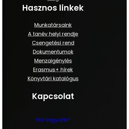
Hasznos linkek
Munkatársaink
A tanév helyi rendje
Csengetési rend
Dokumentumok
Menzaigénylés
Erasmus+ hírek
Könyvtári katalógus
Kapcsolat
Hol vagyunk?