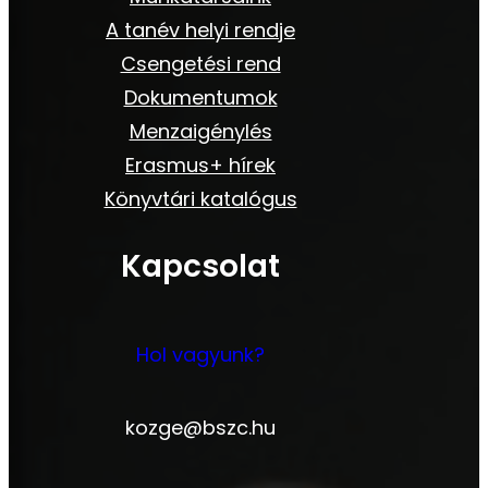
A tanév helyi rendje
Csengetési rend
Dokumentumok
Menzaigénylés
Erasmus+ hírek
Könyvtári katalógus
Kapcsolat
Hol vagyunk?
kozge@bszc.hu