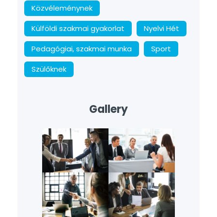
Közvéleménynek
Külföldi szakmai gyakorlat
Nyelvi Hét
Pedagógiai, szakmai munka
Sport
Szülőknek
Gallery