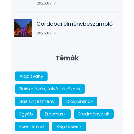
2026.07.17.
Cordobai élménybeszámoló
2026.07.17.
Témák
Alapítvány
Beiskolázás, felvételizőknek
Bázisintézmény
Diákjainknak
Egyéb
Erasmus+
Eredményeink
Események
Képzéseink