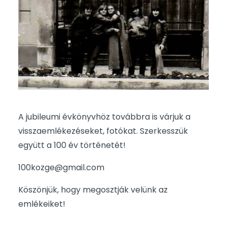
A jubileumi évkönyvhöz továbbra is várjuk a
visszaemlékezéseket, fotókat. Szerkesszük
együtt a 100 év történetét!
100kozge@gmail.com
Köszönjük, hogy megosztják velünk az
emlékeiket!