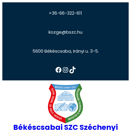
+36-66-322-611
kozge@bszc.hu
5600 Békéscsaba, Irányi u. 3-5.
Békéscsabai SZC Széchenyi