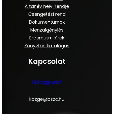
A tanév helyi rendje
Csengetési rend
Dokumentumok
Menzaigénylés
Erasmus+ hírek
Könyvtári katalógus
Kapcsolat
Hol vagyunk?
kozge@bszc.hu