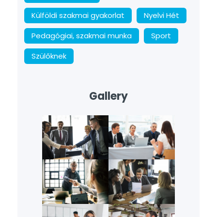
Külföldi szakmai gyakorlat
Nyelvi Hét
Pedagógiai, szakmai munka
Sport
Szülőknek
Gallery