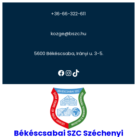
+36-66-322-611
kozge@bszc.hu
5600 Békéscsaba, Irányi u. 3-5.
Békéscsabai SZC Széchenyi