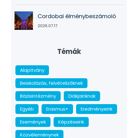
Cordobai élménybeszámoló
2026.07.17.
Témák
Alapítvány
Beiskolázás, felvételizőknek
Bázisintézmény
Diákjainknak
Egyéb
Erasmus+
Eredményeink
Események
Képzéseink
Közvéleménynek