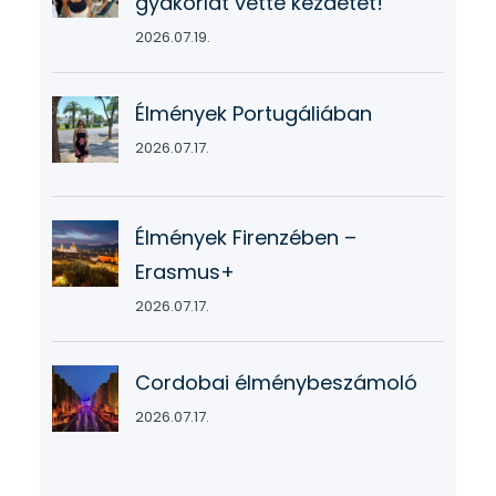
gyakorlat vette kezdetét!
2026.07.19.
Élmények Portugáliában
2026.07.17.
Élmények Firenzében –
Erasmus+
2026.07.17.
Cordobai élménybeszámoló
2026.07.17.