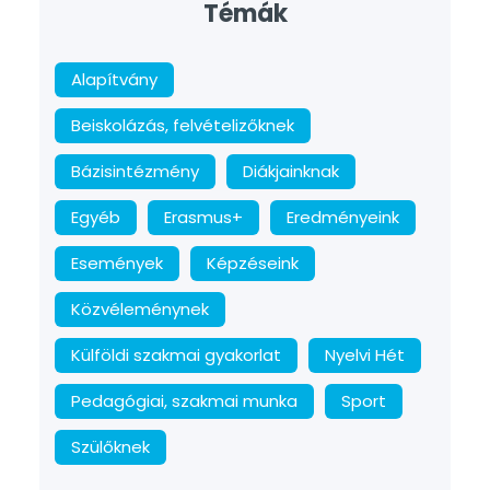
Témák
Alapítvány
Beiskolázás, felvételizőknek
Bázisintézmény
Diákjainknak
Egyéb
Erasmus+
Eredményeink
Események
Képzéseink
Közvéleménynek
Külföldi szakmai gyakorlat
Nyelvi Hét
Pedagógiai, szakmai munka
Sport
Szülőknek