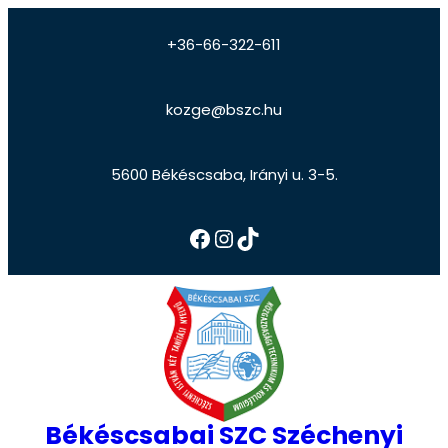
+36-66-322-611
kozge@bszc.hu
5600 Békéscsaba, Irányi u. 3-5.
Békéscsabai SZC Széchenyi