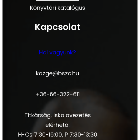
Könyvtári katalógus
Kapcsolat
Hol vagyunk?
kozge@bszc.hu
+36-66-322-611
Titkárság, iskolavezetés
elérhető:
H-Cs 7:30-16:00, P 7:30-13:30