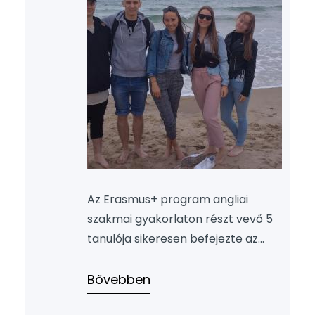
Az Erasmus+ program angliai
szakmai gyakorlaton részt vevő 5
tanulója sikeresen befejezte az
iskolai 100 órás elméleti és
gyakorlati felkészítést, és június 1-
Bővebben
jén elérkezett a nagy nap: