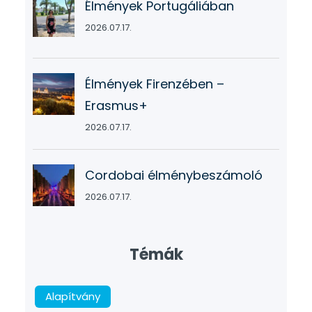
Élmények Portugáliában
2026.07.17.
Élmények Firenzében –
Erasmus+
2026.07.17.
Cordobai élménybeszámoló
2026.07.17.
Témák
Alapítvány