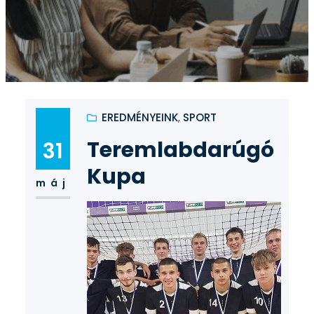
EREDMÉNYEINK
, 
SPORT
Teremlabdarúgó
31
Kupa
máj