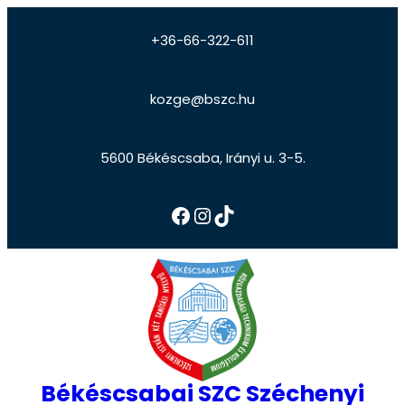
+36-66-322-611
kozge@bszc.hu
5600 Békéscsaba, Irányi u. 3-5.
Békéscsabai SZC Széchenyi