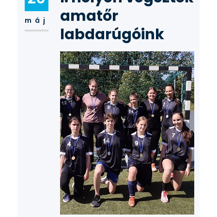
amatőr
máj
labdarúgóink