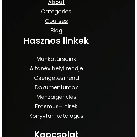
About
Categories
Courses
Blog
Hasznos linkek
Munkatársaink
A tanév helyi rendje
Csengetési rend
Dokumentumok
Menzaigénylés
Erasmus+ hírek
Könyvtári katalógus
Kapcsolat