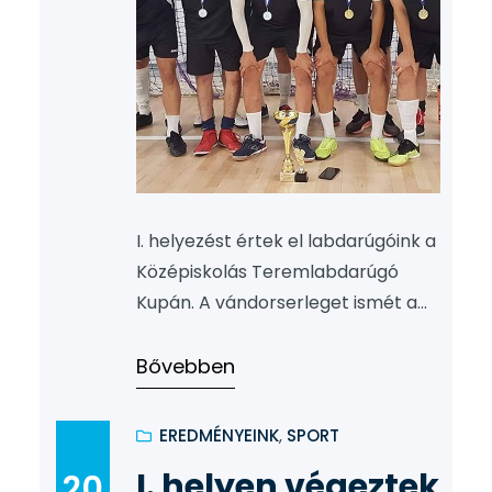
I. helyezést értek el labdarúgóink a
Középiskolás Teremlabdarúgó
Kupán. A vándorserleget ismét a
Közgés diákok birtokolják! A
csapat tagjai: A torna legjobb
Bővebben
játékosa: Mágocsi Bence Kísérő:
Döge Sándor testnevelő
EREDMÉNYEINK
, 
SPORT
Gratulálunk a csapatnak!
I. helyen végeztek
20