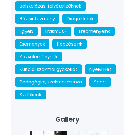
Beiskolázás, felvételizőknek
Bázisintézmény
Diákjainknak
Egyéb
Erasmus+
Eredményeink
Események
Képzéseink
Közvéleménynek
Külföldi szakmai gyakorlat
Nyelvi Hét
Pedagógiai, szakmai munka
Sport
Szülőknek
Gallery