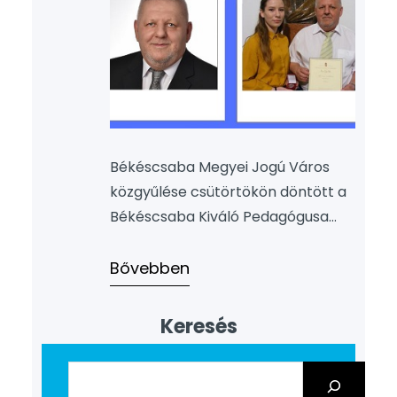
Békéscsaba Megyei Jogú Város
közgyűlése csütörtökön döntött a
Békéscsaba Kiváló Pedagógusa
kitüntetés odaítéléséről is. Ennek
alapján 2022-ben intézményünk
Bővebben
dolgozója Szilágyi László is
megkapta az elismerést. Kollégánk
Keresés
magyar-történelem szakos
tanárként 1981 óta tanítja a fiatalok
generációit. Munkája során