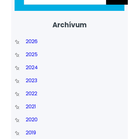
példamutatóan látja el
osztályfőnöki és szaktanári
Archívum
feladatait, melyet kiváló vizsga- és
versenyeredmények bizonyítanak.
Embersége és az általa képviselt…
2026
2025
2024
2023
2022
2021
2020
2019