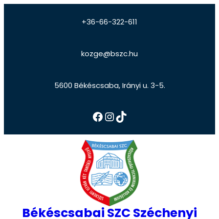
+36-66-322-611
kozge@bszc.hu
5600 Békéscsaba, Irányi u. 3-5.
Békéscsabai SZC Széchenyi