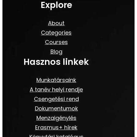
Explore
About
Categories
Courses
Blog
Hasznos linkek
Munkatársaink
A tanév helyi rendje
Csengetési rend
Dokumentumok
Menzaigénylés
Erasmus+ hírek
Könyvtári katalógus