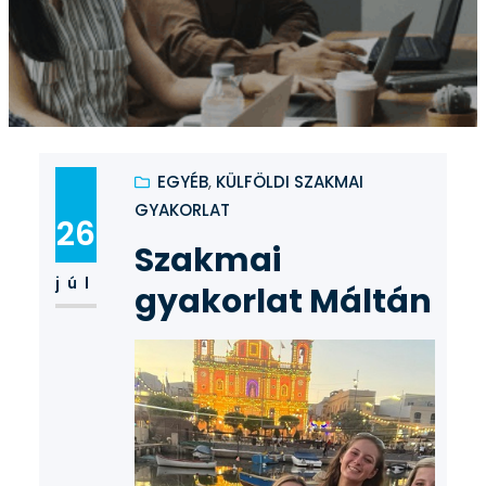
EGYÉB
, 
KÜLFÖLDI SZAKMAI
GYAKORLAT
26
Szakmai
júl
gyakorlat Máltán