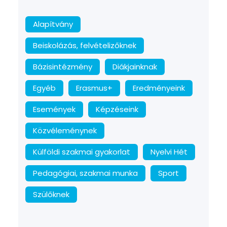
Alapítvány
Beiskolázás, felvételizőknek
Bázisintézmény
Diákjainknak
Egyéb
Erasmus+
Eredményeink
Események
Képzéseink
Közvéleménynek
Külföldi szakmai gyakorlat
Nyelvi Hét
Pedagógiai, szakmai munka
Sport
Szülőknek