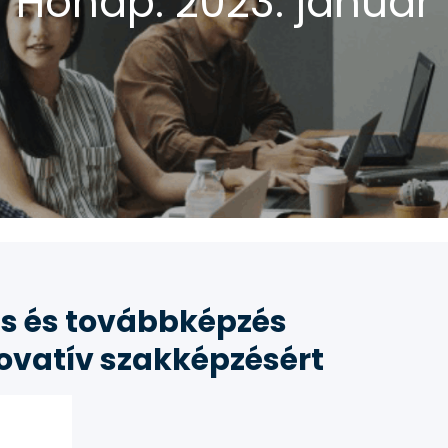
Hónap:
2023. január
s és továbbképzés
ovatív szakképzésért