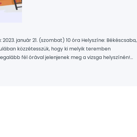
a: 2023. január 21. (szombat) 10 óra Helyszíne: Békéscsaba,
z aulában közzétesszük, hogy ki melyik teremben
 legalább fél órával jelenjenek meg a vizsga helyszínén!
 vizsga menete 10:00-10:45: A magyar nyelvi felvételi
lható, kék…