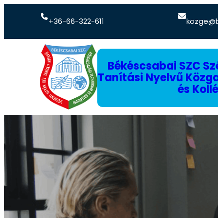
+36-66-322-611
kozge@b
Békéscsabai SZC Szé
Tanítási Nyelvű Köz
és Koll