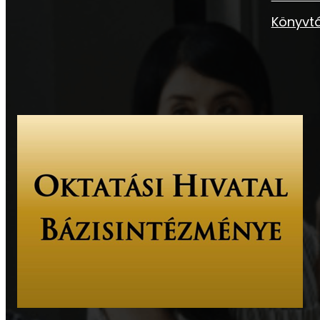
Könyvtá