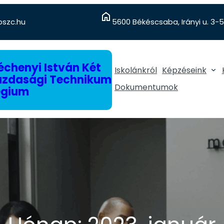
szc.hu
5600 Békéscsaba, Irányi u. 3-5
chenyi István Két
Iskolánkról
Képzéseink
gazdasági Technikum
Dokumentumok
égium