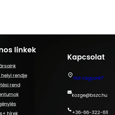
nos linkek
Kapcsolat
ársaink
 helyi rendje
Hol vagyunk?
tési rend
entumok
kozge@bszc.hu
génylés
+36-66-322-611
s+ hírek