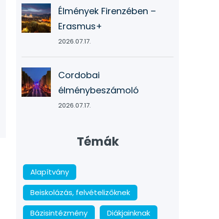
Élmények Firenzében –
Erasmus+
2026.07.17.
Cordobai
élménybeszámoló
2026.07.17.
Témák
Alapítvány
Beiskolázás, felvételizőknek
Bázisintézmény
Diákjainknak