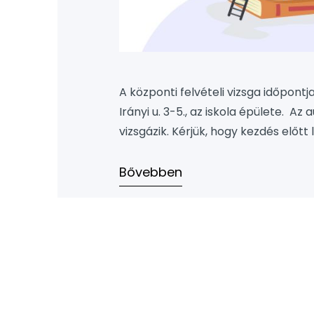
A központi felvételi vizsga időpontj
Irányi u. 3-5., az iskola épülete. A
vizsgázik. Kérjük, hogy kezdés előtt
Mit kell hoznia a felvételizőknek? A
megírása Segédeszköz nem haszná
Bővebben