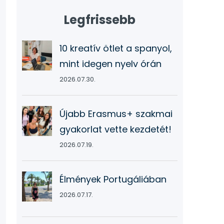
Legfrissebb
10 kreatív ötlet a spanyol,
mint idegen nyelv órán
2026.07.30.
Újabb Erasmus+ szakmai
gyakorlat vette kezdetét!
2026.07.19.
Élmények Portugáliában
2026.07.17.