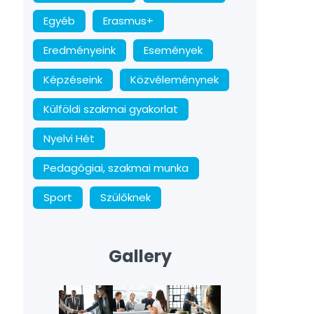
Egyéb
Erasmus+
Eredményeink
Események
Képzéseink
Közvéleménynek
Külföldi szakmai gyakorlat
Nyelvi Hét
Pedagógiai, szakmai munka
Sport
Szülőknek
Gallery