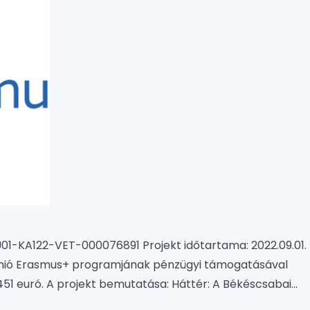
01-KA122-VET-000076891 Projekt időtartama: 2022.09.01.
i Unió Erasmus+ programjának pénzügyi támogatásával
451 euró. A projekt bemutatása: Háttér: A Békéscsabai
Nyelvű Közgazdasági Technikum és Kollégium célja, hogy