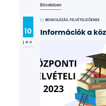
támogassa munkatársai folyamatos 
Bővebben
hogy az intézményben tanuló diák
BEISKOLÁZÁS, FELVÉTELIZŐKNEK
10
Információk a közp
jan