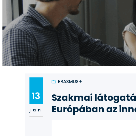
ERASMUS+
13
Szakmai látogatá
Európában az inn
jan