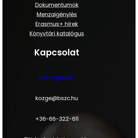
Dokumentumok
Menzaigénylés
Erasmus+ hírek
Könyvtári katalógus
Kapcsolat
Hol vagyunk?
kozge@bszc.hu
+36-66-322-611