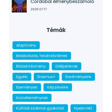
Cordobai élménybeszámoló
2026.07.17.
Témák
Alapítvány
Beiskolázás, felvételizőknek
Bázisintézmény
Diákjainknak
Egyéb
Erasmus+
Eredményeink
Események
Képzéseink
Közvéleménynek
Külföldi szakmai gyakorlat
Nyelvi Hét