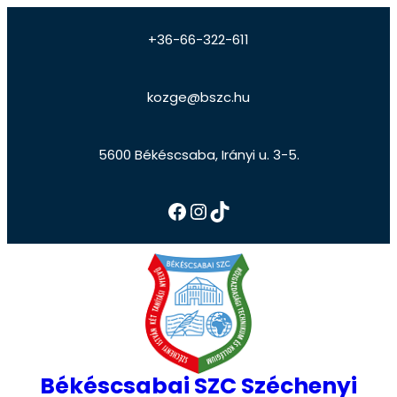
+36-66-322-611
kozge@bszc.hu
5600 Békéscsaba, Irányi u. 3-5.
Békéscsabai SZC Széchenyi