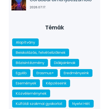
2026.07.17.
Témák
Alapítvány
Beiskolázás, felvételizőknek
Bázisintézmény
Diákjainknak
Egyéb
Erasmus+
Eredményeink
Események
Képzéseink
Közvéleménynek
Külföldi szakmai gyakorlat
Nyelvi Hét