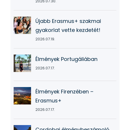
2026.07.30.
Újabb Erasmus+ szakmai
gyakorlat vette kezdetét!
2026.07.19.
Élmények Portugáliában
2026.07.17.
Élmények Firenzében –
Erasmus+
2026.07.17.
Cordobai élménybeszámoló