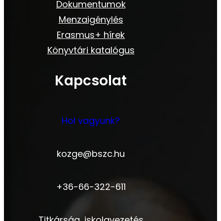
Dokumentumok
Menzaigénylés
Erasmus+ hírek
Könyvtári katalógus
Kapcsolat
Hol vagyunk?
kozge@bszc.hu
+36-66-322-611
Titkárság, iskolavezetés