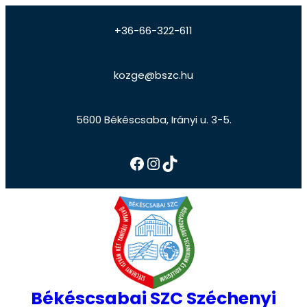
+36-66-322-611
kozge@bszc.hu
5600 Békéscsaba, Irányi u. 3-5.
Békéscsabai SZC Széchenyi