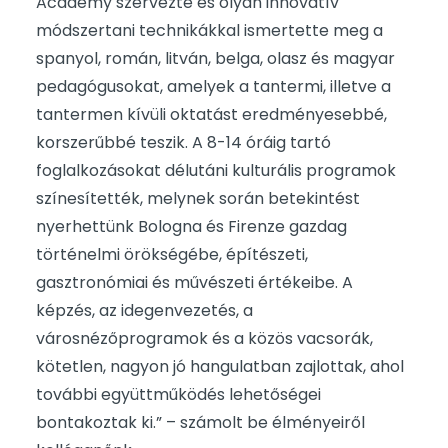
Academy szervezte és olyan innovatív
módszertani technikákkal ismertette meg a
spanyol, román, litván, belga, olasz és magyar
pedagógusokat, amelyek a tantermi, illetve a
tantermen kívüli oktatást eredményesebbé,
korszerűbbé teszik. A 8-14 óráig tartó
foglalkozásokat délutáni kulturális programok
színesítették, melynek során betekintést
nyerhettünk Bologna és Firenze gazdag
történelmi örökségébe, építészeti,
gasztronómiai és művészeti értékeibe. A
képzés, az idegenvezetés, a
városnézőprogramok és a közös vacsorák,
kötetlen, nagyon jó hangulatban zajlottak, ahol
további együttműködés lehetőségei
bontakoztak ki.” – számolt be élményeiről