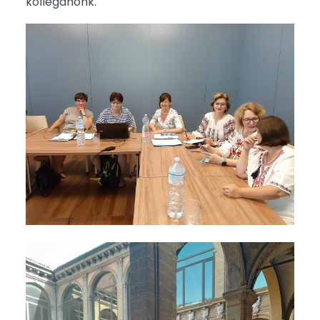
kolléganőnk.