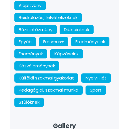
Alapítvány
Beiskolázás, felvételizőknek
Bázisintézmény
Diákjainknak
Egyéb
Erasmus+
Eredményeink
Események
Képzéseink
Közvéleménynek
Külföldi szakmai gyakorlat
Nyelvi Hét
Pedagógiai, szakmai munka
Sport
Szülőknek
Gallery