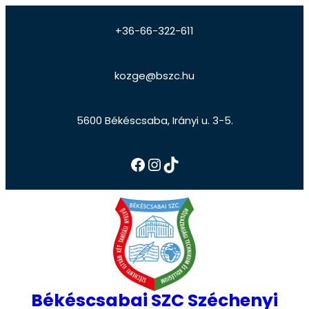
+36-66-322-611
kozge@bszc.hu
5600 Békéscsaba, Irányi u. 3-5.
Békéscsabai SZC Széchenyi