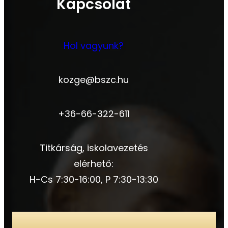
Kapcsolat
Hol vagyunk?
kozge@bszc.hu
+36-66-322-611
Titkárság, iskolavezetés
elérhető:
H-Cs 7:30-16:00, P 7:30-13:30