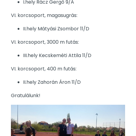
I.hely Rácz Gergő 9/A
VI. korcsoport, magasugrás:
II.hely Mátyási Zsombor 11/D
VI. korcsoport, 3000 m futás:
III.hely Kecskeméti Attila 11/D
VI. korcsoport, 400 m futás:
II.hely Zahorán Áron 11/D
Gratulálunk!