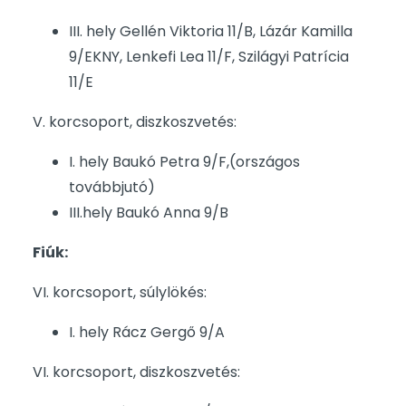
III. hely Gellén Viktoria 11/B, Lázár Kamilla
9/EKNY, Lenkefi Lea 11/F, Szilágyi Patrícia
11/E
V. korcsoport, diszkoszvetés:
I. hely Baukó Petra 9/F,(országos
továbbjutó)
III.hely Baukó Anna 9/B
Fiúk:
VI. korcsoport, súlylökés:
I. hely Rácz Gergő 9/A
VI. korcsoport, diszkoszvetés: