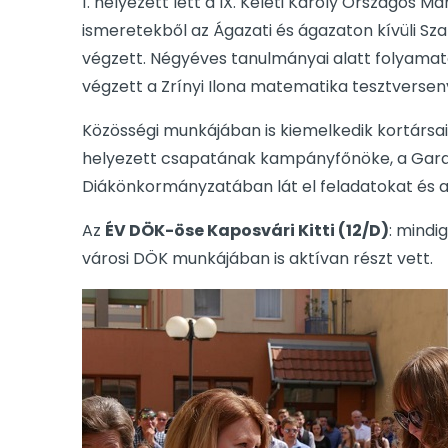
1. helyezett lett a IX. Keleti Károly Országos M
ismeretekből az Ágazati és ágazaton kívüli Sz
végzett. Négyéves tanulmányai alatt folyamato
végzett a Zrínyi Ilona matematika tesztversen
Közösségi munkájában is kiemelkedik kortársai
helyezett csapatának kampányfőnöke, a Garam
Diákönkormányzatában lát el feladatokat és az 
Az
ÉV DÖK-öse Kaposvári Kitti (12/D)
: mindi
városi DÖK munkájában is aktívan részt vett.