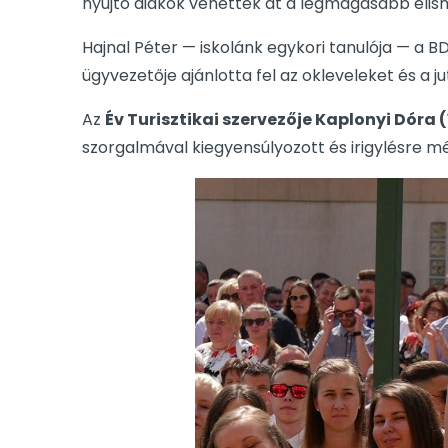
nyújtó diákok vehették át a legmagasabb elis
Hajnal Péter — iskolánk egykori tanulója — a 
ügyvezetője ajánlotta fel az okleveleket és a 
Az
Év Turisztikai szervezője Kaplonyi Dóra (
szorgalmával kiegyensúlyozott és irigylésre mé