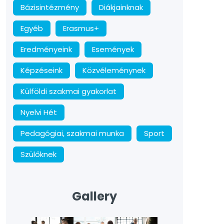
Bázisintézmény
Diákjainknak
Egyéb
Erasmus+
Eredményeink
Események
Képzéseink
Közvéleménynek
Külföldi szakmai gyakorlat
Nyelvi Hét
Pedagógiai, szakmai munka
Sport
Szülőknek
Gallery