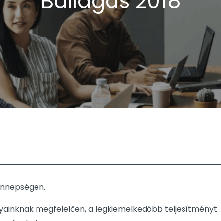
Ballagás 2018
 ünnepségen.
ainknak megfelelően, a legkiemelkedőbb teljesítményt