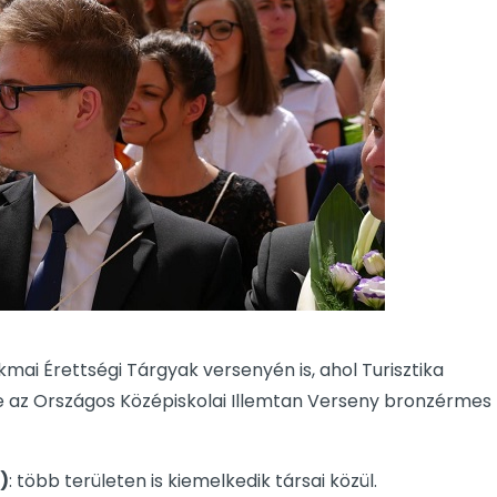
kmai Érettségi Tárgyak versenyén is, ahol Turisztika
ve az Országos Középiskolai Illemtan Verseny bronzérmes
)
: több területen is kiemelkedik társai közül.