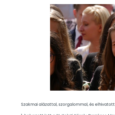
Szakmai alázattal, szorgalommal, és elhivatot