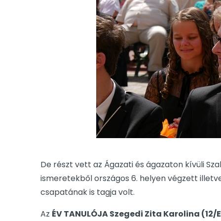
De részt vett az Ágazati és ágazaton kívüli Sza
ismeretekből országos 6. helyen végzett illet
csapatának is tagja volt.
Az
ÉV TANULÓJA Szegedi Zita Karolina (12/E