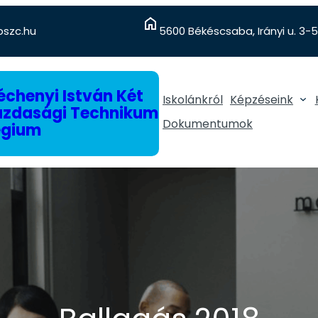
szc.hu
5600 Békéscsaba, Irányi u. 3-5
chenyi István Két
Iskolánkról
Képzéseink
gazdasági Technikum
Dokumentumok
égium