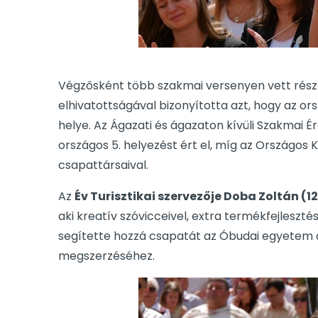
Végzősként több szakmai versenyen vett részt
elhivatottságával bizonyította azt, hogy az ors
helye. Az Ágazati és ágazaton kívüli Szakmai É
országos 5. helyezést ért el, míg az Országos 
csapattársaival.
Az
Év Turisztikai szervezője Doba Zoltán (12
aki kreatív szóvicceivel, extra termékfejleszt
segítette hozzá csapatát az Óbudai egyetem á
megszerzéséhez.