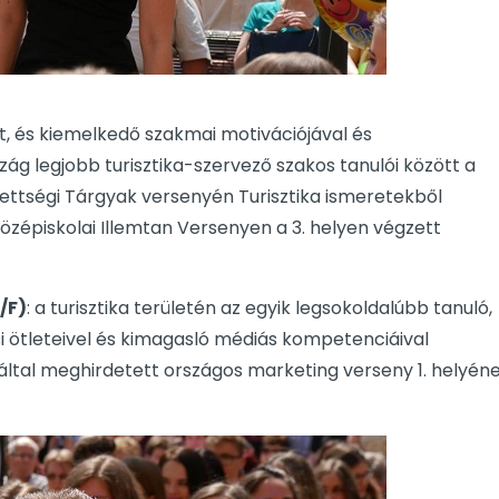
, és kiemelkedő szakmai motivációjával és
zág legjobb turisztika-szervező szakos tanulói között a
rettségi Tárgyak versenyén Turisztika ismeretekből
Középiskolai Illemtan Versenyen a 3. helyen végzett
/F)
: a turisztika területén az egyik legsokoldalúbb tanuló,
ési ötleteivel és kimagasló médiás kompetenciáival
ltal meghirdetett országos marketing verseny 1. helyén