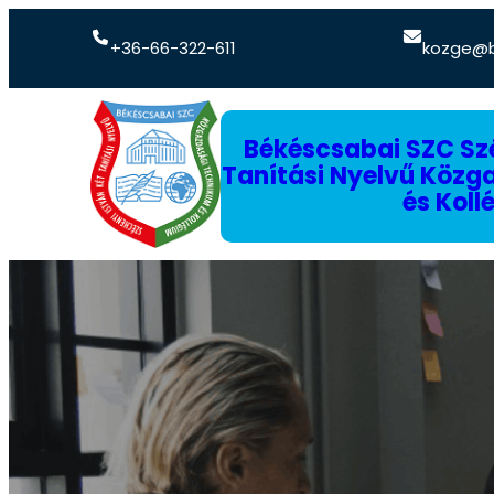
+36-66-322-611
kozge@b
Békéscsabai SZC Szé
Tanítási Nyelvű Köz
és Koll