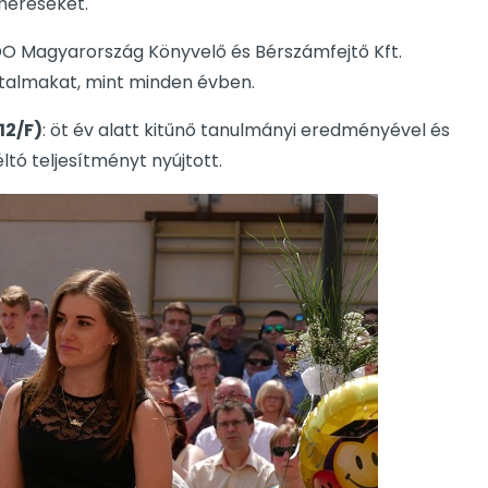
meréseket.
BDO Magyarország Könyvelő és Bérszámfejtő Kft.
jutalmakat, mint minden évben.
12/F)
: öt év alatt kitűnő tanulmányi eredményével és
ltó teljesítményt nyújtott.