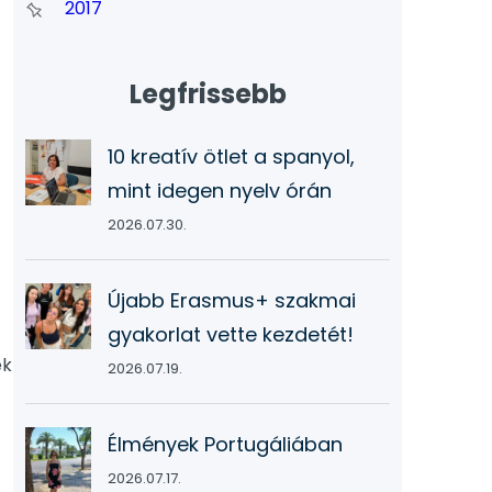
2017
Legfrissebb
10 kreatív ötlet a spanyol,
mint idegen nyelv órán
2026.07.30.
Újabb Erasmus+ szakmai
gyakorlat vette kezdetét!
ek
2026.07.19.
Élmények Portugáliában
2026.07.17.