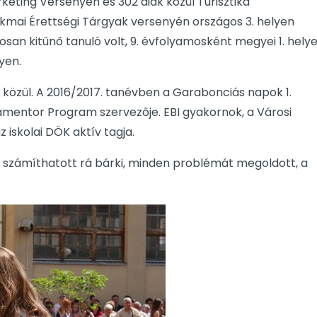
arketing Versenyen és 302 diák közül Turisztika
akmai Érettségi Tárgyak versenyén országos 3. helyen
san kitűnő tanuló volt, 9. évfolyamosként megyei 1. hely
yen.
 közül. A 2016/2017. tanévben a Garabonciás napok 1.
entor Program szervezője. EBI gyakornok, a Városi
iskolai DÖK aktív tagja.
g számíthatott rá bárki, minden problémát megoldott, a