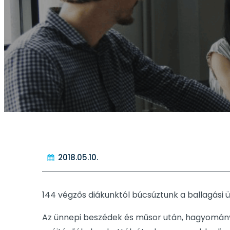
2018.05.10.
144 végzős diákunktól búcsúztunk a ballagási
Az ünnepi beszédek és műsor után, hagyomány