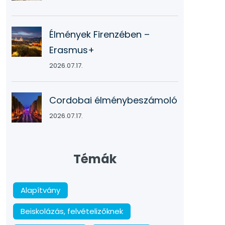
Élmények Firenzében –
Erasmus+
2026.07.17.
Cordobai élménybeszámoló
2026.07.17.
Témák
Alapítvány
Beiskolázás, felvételizőknek