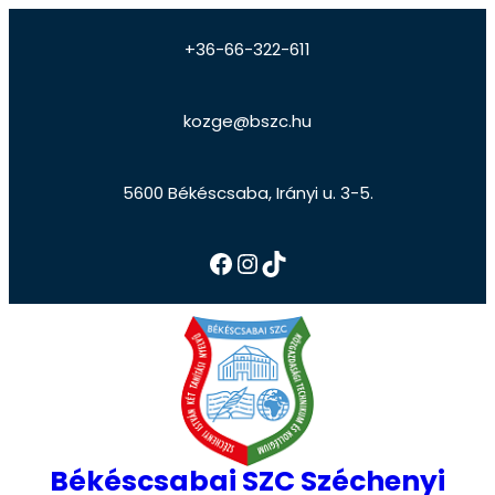
+36-66-322-611
kozge@bszc.hu
5600 Békéscsaba, Irányi u. 3-5.
Békéscsabai SZC Széchenyi