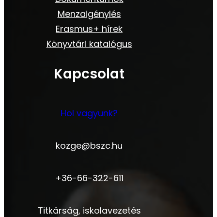
Menzaigénylés
Erasmus+ hírek
Könyvtári katalógus
Kapcsolat
Hol vagyunk?
kozge@bszc.hu
+36-66-322-611
Titkárság, iskolavezetés