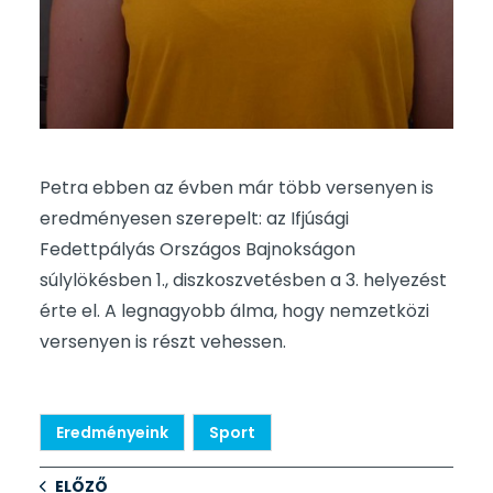
Petra ebben az évben már több versenyen is
eredményesen szerepelt: az Ifjúsági
Fedettpályás Országos Bajnokságon
súlylökésben 1., diszkoszvetésben a 3. helyezést
érte el. A legnagyobb álma, hogy nemzetközi
versenyen is részt vehessen.
Eredményeink
Sport
ELŐZŐ