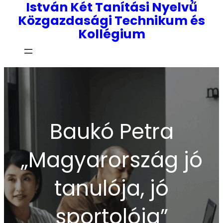
István Két Tanítási Nyelvű
Közgazdasági Technikum és
Kollégium
Baukó Petra
„Magyarország jó
tanulója, jó
sportolója”