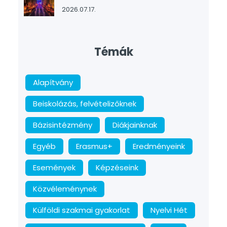
2026.07.17.
Témák
Alapítvány
Beiskolázás, felvételizőknek
Bázisintézmény
Diákjainknak
Egyéb
Erasmus+
Eredményeink
Események
Képzéseink
Közvéleménynek
Külföldi szakmai gyakorlat
Nyelvi Hét