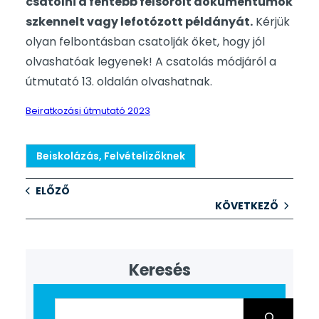
csatolni a fentebb felsorolt dokumentumok
szkennelt vagy lefotózott példányát.
Kérjük
olyan felbontásban csatolják őket, hogy jól
olvashatóak legyenek! A csatolás módjáról a
útmutató 13. oldalán olvashatnak.
Beiratkozási útmutató 2023
Beiskolázás, Felvételizőknek
ELŐZŐ
KÖVETKEZŐ
Keresés