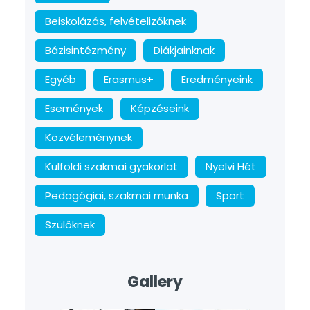
Beiskolázás, felvételizőknek
Bázisintézmény
Diákjainknak
Egyéb
Erasmus+
Eredményeink
Események
Képzéseink
Közvéleménynek
Külföldi szakmai gyakorlat
Nyelvi Hét
Pedagógiai, szakmai munka
Sport
Szülőknek
Gallery