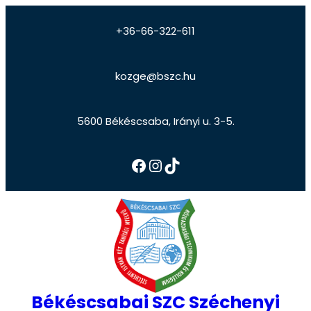
+36-66-322-611
kozge@bszc.hu
5600 Békéscsaba, Irányi u. 3-5.
Békéscsabai SZC Széchenyi