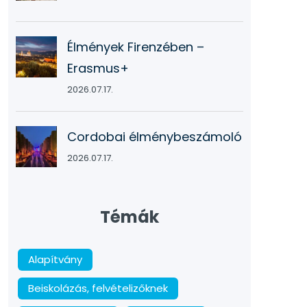
Élmények Firenzében –
Erasmus+
2026.07.17.
Cordobai élménybeszámoló
2026.07.17.
Témák
Alapítvány
Beiskolázás, felvételizőknek