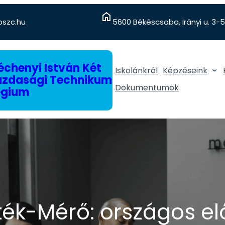
szc.hu
5600 Békéscsaba, Irányi u. 3-5
chenyi István Két
Iskolánkról
Képzéseink
gazdasági Technikum
Dokumentumok
égium
rték-Mérő: országos e