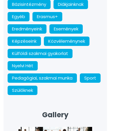
Bázisintézmény
Diákjainknak
Egyéb
Erasmus+
Eredményeink
Események
Képzéseink
Közvéleménynek
Külföldi szakmai gyakorlat
Nyelvi Hét
Pedagógiai, szakmai munka
Sport
Szülőknek
Gallery