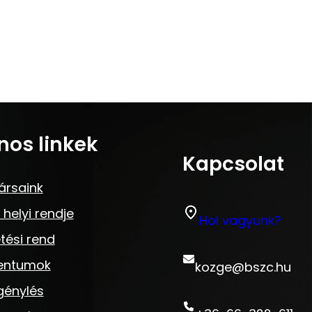
nos linkek
Kapcsolat
ársaink
 helyi rendje
Hol vagyunk?
tési rend
entumok
kozge@bszc.hu
génylés