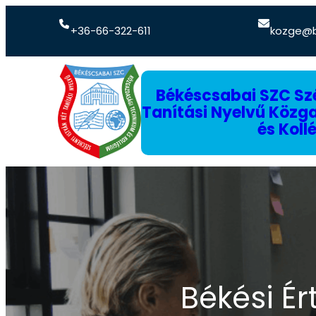
+36-66-322-611
kozge@b
Békéscsabai SZC Szé
Tanítási Nyelvű Köz
és Koll
Békési É