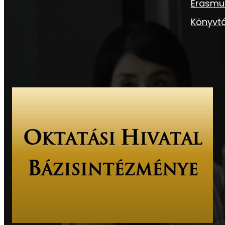
Erasmu
Könyvtá