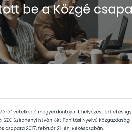
tott be a Közgé csap
ő” vetélkedő megyei döntőjén I. helyezést ért el és így
i SZC Széchenyi István Két Tanítási Nyelvű Közgazdasági
fős csapata 2017. február 21-én, Békéscsabán.