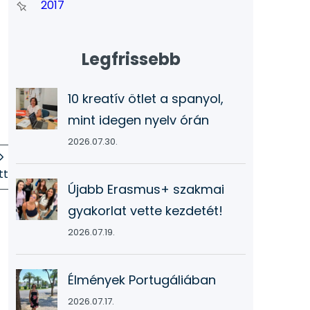
2017
Legfrissebb
10 kreatív ötlet a spanyol,
mint idegen nyelv órán
2026.07.30.
tt
Újabb Erasmus+ szakmai
gyakorlat vette kezdetét!
2026.07.19.
Élmények Portugáliában
2026.07.17.