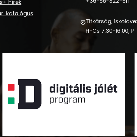
+36-66-322-611
s+ hírek
ri katalógus
Titkárság, iskolave
H-Cs 7:30-16:00, P 