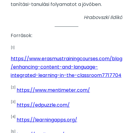
tanítási-tanulási folyamatot a jövőben.
Hrabovszki Ildikó
Források:
[1]
https://www.erasmustrainingcourses.com/blog
/enhancing-content-and-language-
integrated-learning-in-the-classroom7717704
[2]
https://www.mentimeter.com/
[3]
https://edpuzzle.com/
[4]
https://learningapps.org/
[5]