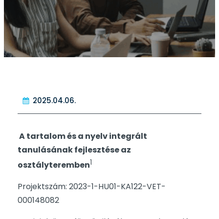
2025.04.06.
A tartalom és a nyelv integrált
tanulásának fejlesztése az
1
osztályteremben
Projektszám: 2023-1-HU01-KA122-VET-
000148082