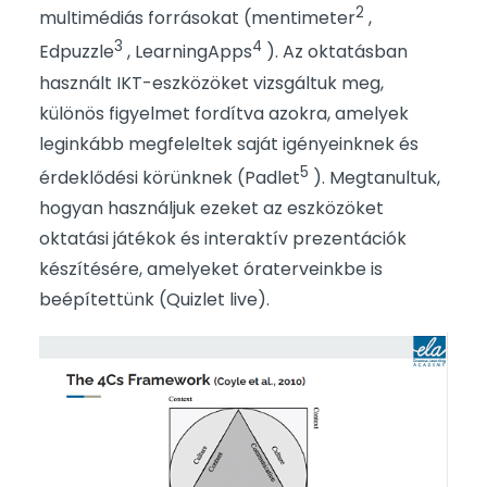
2
multimédiás forrásokat (mentimeter
,
3
4
Edpuzzle
, LearningApps
). Az oktatásban
használt IKT-eszközöket vizsgáltuk meg,
különös figyelmet fordítva azokra, amelyek
leginkább megfeleltek saját igényeinknek és
5
érdeklődési körünknek (Padlet
). Megtanultuk,
hogyan használjuk ezeket az eszközöket
oktatási játékok és interaktív prezentációk
készítésére, amelyeket óraterveinkbe is
beépítettünk (Quizlet live).