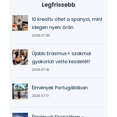
Legfrissebb
10 kreatív ötlet a spanyol, mint
idegen nyelv órán
2026.07.30.
Újabb Erasmus+ szakmai
gyakorlat vette kezdetét!
2026.07.19.
Élmények Portugáliában
2026.07.17.
Élmények Firenzében –