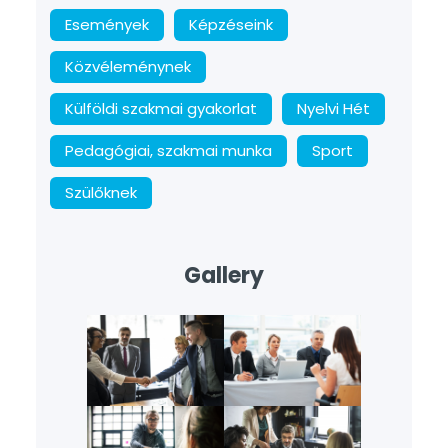
Események
Képzéseink
Közvéleménynek
Külföldi szakmai gyakorlat
Nyelvi Hét
Pedagógiai, szakmai munka
Sport
Szülőknek
Gallery