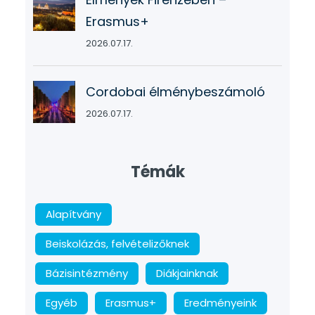
Erasmus+
2026.07.17.
Cordobai élménybeszámoló
2026.07.17.
Témák
Alapítvány
Beiskolázás, felvételizőknek
Bázisintézmény
Diákjainknak
Egyéb
Erasmus+
Eredményeink