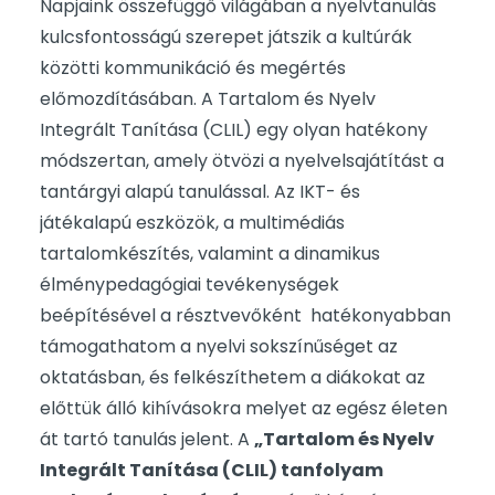
Napjaink összefüggő világában a nyelvtanulás
kulcsfontosságú szerepet játszik a kultúrák
közötti kommunikáció és megértés
előmozdításában. A Tartalom és Nyelv
Integrált Tanítása (CLIL) egy olyan hatékony
módszertan, amely ötvözi a nyelvelsajátítást a
tantárgyi alapú tanulással. Az IKT- és
játékalapú eszközök, a multimédiás
tartalomkészítés, valamint a dinamikus
élménypedagógiai tevékenységek
beépítésével a résztvevőként hatékonyabban
támogathatom a nyelvi sokszínűséget az
oktatásban, és felkészíthetem a diákokat az
előttük álló kihívásokra melyet az egész életen
át tartó tanulás jelent. A
„Tartalom és Nyelv
Integrált Tanítása (CLIL) tanfolyam