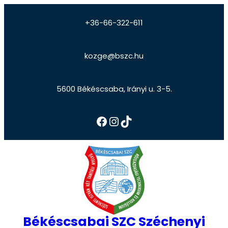
+36-66-322-611
kozge@bszc.hu
5600 Békéscsaba, Irányi u. 3-5.
Békéscsabai SZC Széchenyi