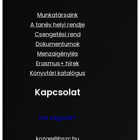
Munkatársaink
A tanév helyi rendje
Csengetési rend
Dokumentumok
Menzaigénylés
Erasmus+ hírek
Könyvtári katalógus
Kapcsolat
Hol vagyunk?
kozge@bszc.hu