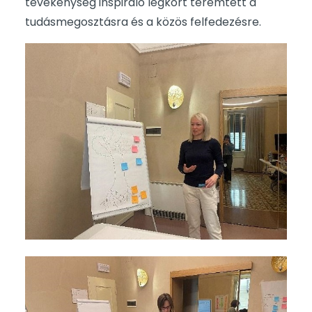
tevékenység inspiráló légkört teremtett a
tudásmegosztásra és a közös felfedezésre.