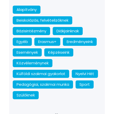
Alapítvány
Beiskolázás, felvételizőknek
Bázisintézmény
Diákjainknak
Egyéb
Erasmus+
Eredményeink
Események
Képzéseink
Közvéleménynek
Külföldi szakmai gyakorlat
Nyelvi Hét
Pedagógiai, szakmai munka
Sport
Szülőknek