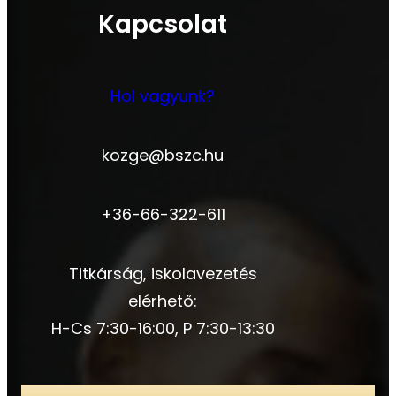
Kapcsolat
Hol vagyunk?
kozge@bszc.hu
+36-66-322-611
Titkárság, iskolavezetés
elérhető:
H-Cs 7:30-16:00, P 7:30-13:30