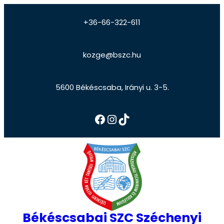
+36-66-322-611
kozge@bszc.hu
5600 Békéscsaba, Irányi u. 3-5.
Békéscsabai SZC Széchenyi