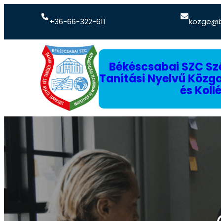
+36-66-322-611
kozge@b
Békéscsabai SZC Szé
Tanítási Nyelvű Köz
és Koll