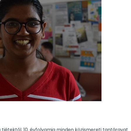
a tiétektől. 10. évfolyamig minden közismereti tantárgyat