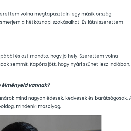
zerettem volna megtapasztalni egy másik ország
gismerjem a hétköznapi szokásaikat. És látni szerettem
ópából és azt mondta, hogy jó hely. Szerettem volna
ok semmit. Kapóra jött, hogy nyári szünet lesz Indiában,
en élményeid vannak?
 tanárok mind nagyon édesek, kedvesek és barátságosak. 
 boldog, mindenki mosolyog.