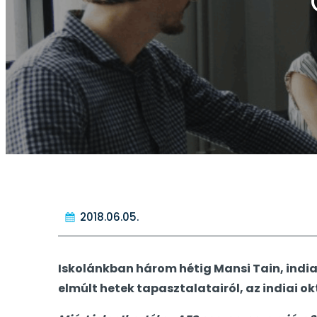
2018.06.05.
Iskolánkban három hétig Mansi Tain, indiai
elmúlt hetek tapasztalatairól, az indiai o