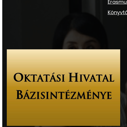
Erasmu
Könyvtá