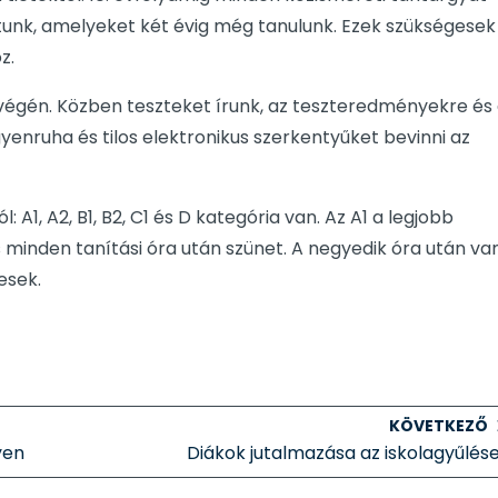
ztunk, amelyeket két évig még tanulunk. Ezek szükségesek
z.
végén. Közben teszteket írunk, az teszteredményekre és
yenruha és tilos elektronikus szerkentyűket bevinni az
 A1, A2, B1, B2, C1 és D kategória van. Az A1 a legjobb
s minden tanítási óra után szünet. A negyedik óra után va
esek.
KÖVETKEZŐ
yen
Diákok jutalmazása az iskolagyűlés