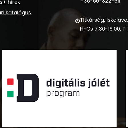
+36-66-322-611
s+ hírek
ri katalógus
Titkárság, iskolave
H-Cs 7:30-16:00, P 