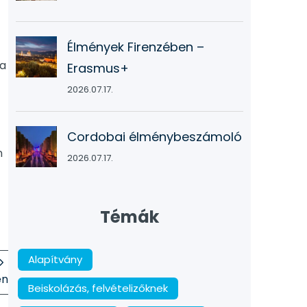
Élmények Firenzében –
 a
Erasmus+
2026.07.17.
Cordobai élménybeszámoló
n
2026.07.17.
Témák
Alapítvány
en
Beiskolázás, felvételizőknek