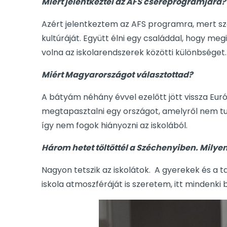
Miért jelentkeztél az AFS csereprogramjára?
Azért jelentkeztem az AFS programra, mert s
kultúráját. Együtt élni egy családdal, hogy me
volna az iskolarendszerek közötti különbséget.
Miért Magyarországot választottad?
A bátyám néhány évvel ezelőtt jött vissza Eur
megtapasztalni egy országot, amelyről nem tud
így nem fogok hiányozni az iskolából.
Három hetet töltöttél a Széchenyiben. Mily
Nagyon tetszik az iskolátok. A gyerekek és a
iskola atmoszféráját is szeretem, itt mindenki