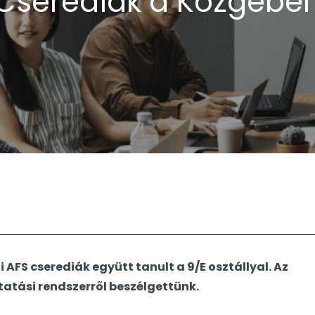
Cserediák a Közgébe
 AFS cserediák együtt tanult a 9/E osztállyal. Az
ktatási rendszerről beszélgettünk.