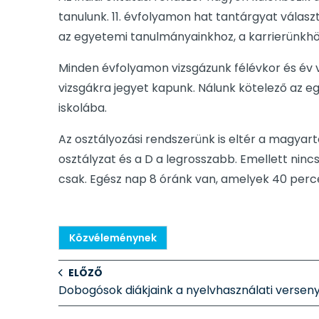
tanulunk. 11. évfolyamon hat tantárgyat válas
az egyetemi tanulmányainkhoz, a karrierünkhö
Minden évfolyamon vizsgázunk félévkor és év 
vizsgákra jegyet kapunk. Nálunk kötelező az eg
iskolába.
Az osztályozási rendszerünk is eltér a magyartól:
osztályzat és a D a legrosszabb. Emellett ninc
csak. Egész nap 8 óránk van, amelyek 40 perc
Közvéleménynek
ELŐZŐ
Dobogósok diákjaink a nyelvhasználati versen