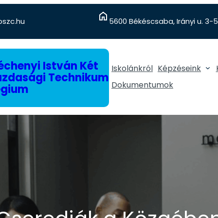
szc.hu
5600 Békéscsaba, Irányi u. 3-5
chenyi István Két
Iskolánkról
Képzéseink
gazdasági Technikum
Dokumentumok
égium