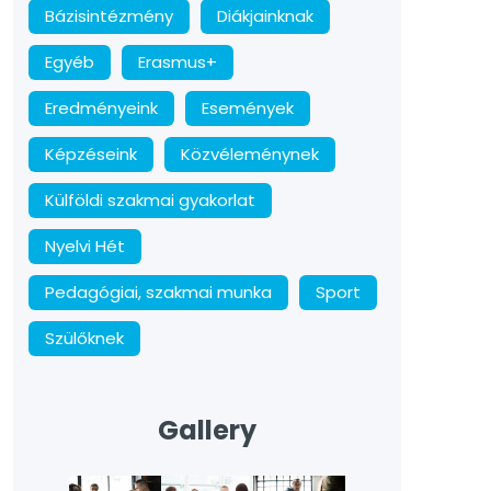
Bázisintézmény
Diákjainknak
Egyéb
Erasmus+
Eredményeink
Események
Képzéseink
Közvéleménynek
Külföldi szakmai gyakorlat
Nyelvi Hét
Pedagógiai, szakmai munka
Sport
Szülőknek
Gallery