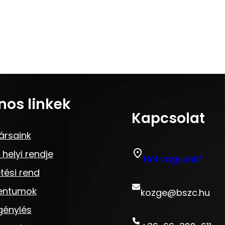
nos linkek
Kapcsolat
ársaink
 helyi rendje
Hol vagyunk?
tési rend
entumok
kozge@bszc.hu
génylés