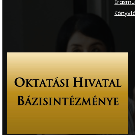
Erasmu
Könyvtá