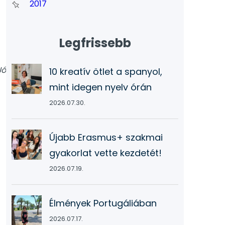
2017
Legfrissebb
Jó
10 kreatív ötlet a spanyol,
mint idegen nyelv órán
2026.07.30.
Újabb Erasmus+ szakmai
gyakorlat vette kezdetét!
2026.07.19.
Élmények Portugáliában
2026.07.17.