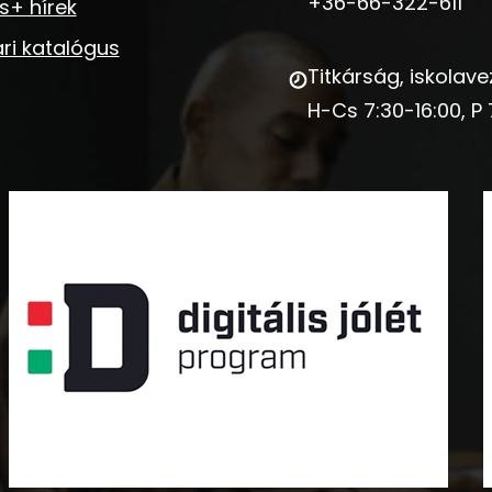
+36-66-322-611
s+ hírek
ri katalógus
Titkárság, iskolave
H-Cs 7:30-16:00, P 