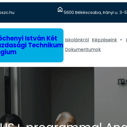
szc.hu
5600 Békéscsaba, Irányi u. 3-5
chenyi István Két
Iskolánkról
Képzéseink
gazdasági Technikum
Dokumentumok
égium