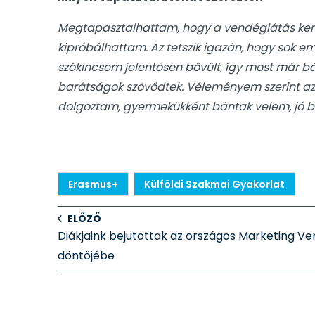
Megtapasztalhattam, hogy a vendéglátás kemé
kipróbálhattam. Az tetszik igazán, hogy sok emb
szókincsem jelentősen bővült, így most már 
barátságok szövődtek. Véleményem szerint a
dolgoztam, gyermekükként bántak velem, jó b
Erasmus+
Külföldi Szakmai Gyakorlat
ELŐZŐ
Diákjaink bejutottak az országos Marketing Ve
döntőjébe