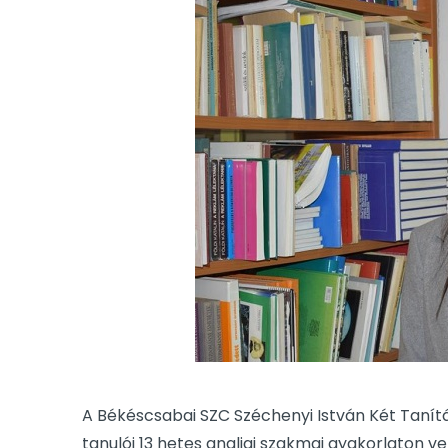
A Békéscsabai SZC Széchenyi István Két Tanít
tanulói 13 hetes angliai szakmai gyakorlaton