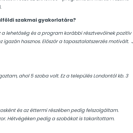
.
ülföldi szakmai gyakorlatára?
ez a lehetőség és a program korábbi résztvevőinek pozitív
 igazán hasznos. Először a tapasztalatszerzés motivált. 
tam, ahol 5 szoba volt. Ez a település Londontól kb. 3
sként és az éttermi részében pedig felszolgáltam.
r. Hétvégéken pedig a szobákat is takarítottam.