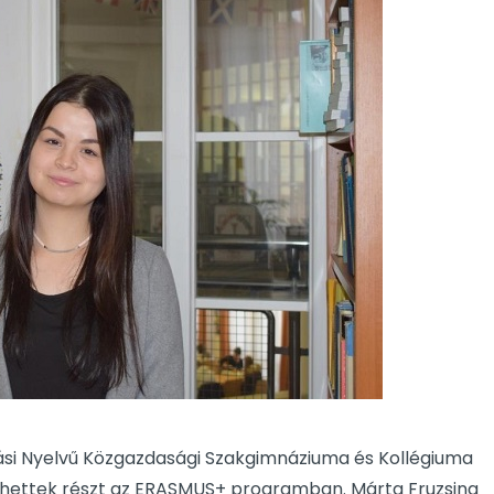
ási Nyelvű Közgazdasági Szakgimnáziuma és Kollégiuma
 vehettek részt az ERASMUS+ programban. Márta Fruzsina