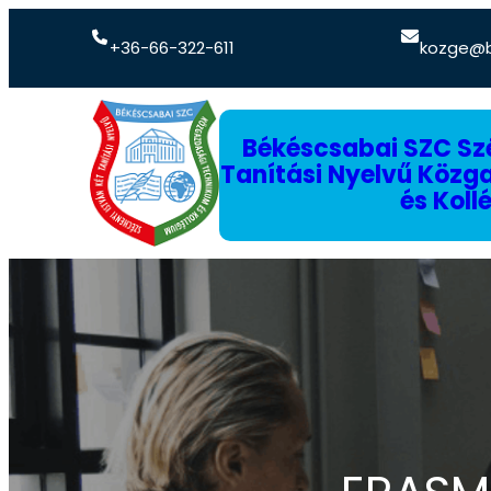
+36-66-322-611
kozge@b
Békéscsabai SZC Szé
Tanítási Nyelvű Köz
és Koll