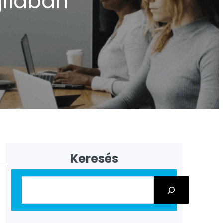
liában
Keresés