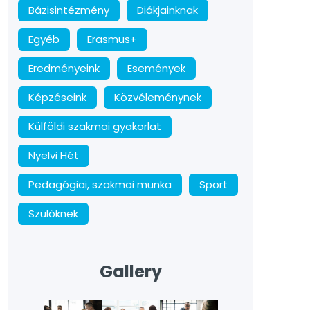
Bázisintézmény
Diákjainknak
Egyéb
Erasmus+
Eredményeink
Események
Képzéseink
Közvéleménynek
Külföldi szakmai gyakorlat
Nyelvi Hét
Pedagógiai, szakmai munka
Sport
Szülőknek
Gallery