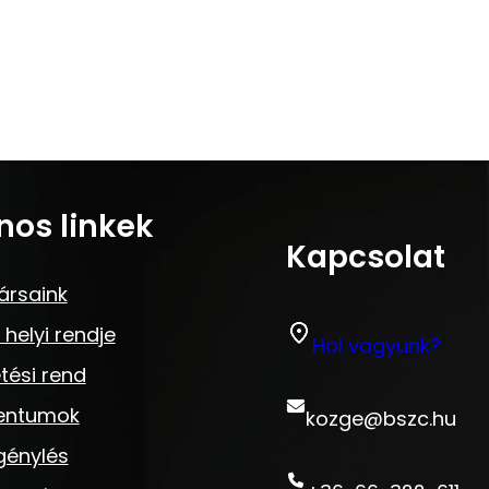
nos linkek
Kapcsolat
ársaink
 helyi rendje
Hol vagyunk?
tési rend
entumok
kozge@bszc.hu
génylés