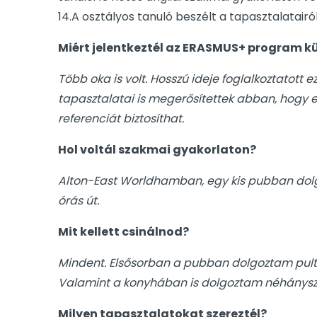
14.A osztályos tanuló beszélt a tapasztalatairól
Miért jelentkeztél az ERASMUS+ program k
Több oka is volt. Hosszú ideje foglalkoztatott 
tapasztalatai is megerősítettek abban, hogy ez
referenciát biztosíthat.
Hol voltál szakmai gyakorlaton?
Alton-East Worldhamban, egy kis pubban dolgoz
órás út.
Mit kellett csinálnod?
Mindent. Elsősorban a pubban dolgoztam pulto
Valamint a konyhában is dolgoztam néhányszo
Milyen tapasztalatokat szereztél?