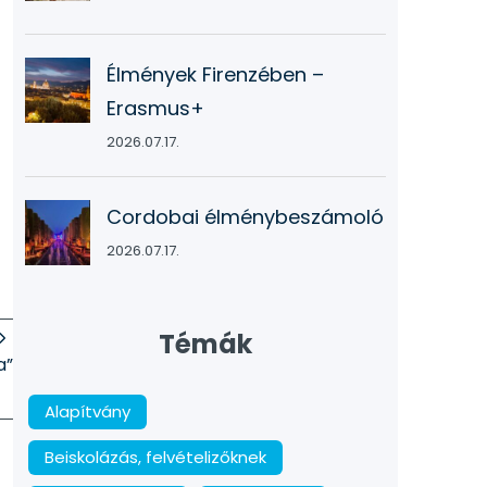
Élmények Firenzében –
Erasmus+
2026.07.17.
Cordobai élménybeszámoló
2026.07.17.
Témák
a”
Alapítvány
Beiskolázás, felvételizőknek