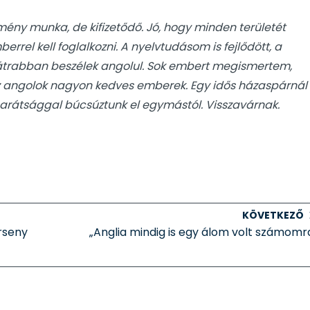
ny munka, de kifizetődő. Jó, hogy minden területét
errel kell foglalkozni. A nyelvtudásom is fejlődött, a
bátrabban beszélek angolul. Sok embert megismertem,
z angolok nagyon kedves emberek. Egy idős házaspárnál
arátsággal búcsúztunk el egymástól. Visszavárnak.
KÖVETKEZŐ
rseny
„Anglia mindig is egy álom volt számomr