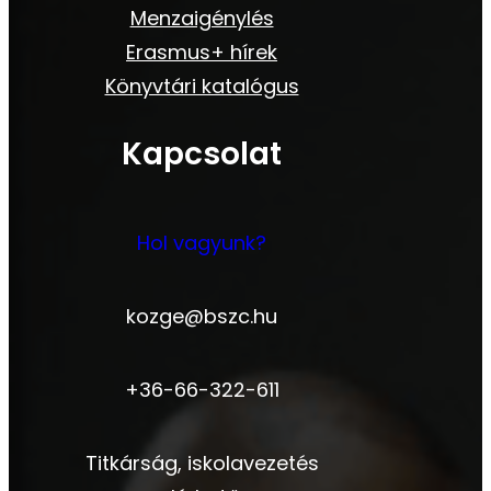
Menzaigénylés
Erasmus+ hírek
Könyvtári katalógus
Kapcsolat
Hol vagyunk?
kozge@bszc.hu
+36-66-322-611
Titkárság, iskolavezetés