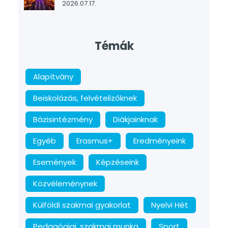
2026.07.17.
Témák
Alapítvány
Beiskolázás, felvételizőknek
Bázisintézmény
Diákjainknak
Egyéb
Erasmus+
Eredményeink
Események
Képzéseink
Közvéleménynek
Külföldi szakmai gyakorlat
Nyelvi Hét
Pedagógiai, szakmai munka
Sport