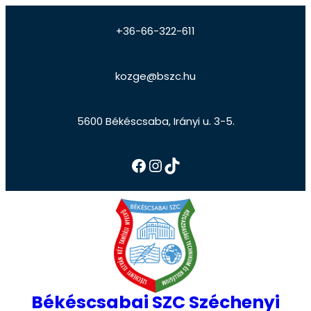
+36-66-322-611
kozge@bszc.hu
5600 Békéscsaba, Irányi u. 3-5.
Békéscsabai SZC Széchenyi