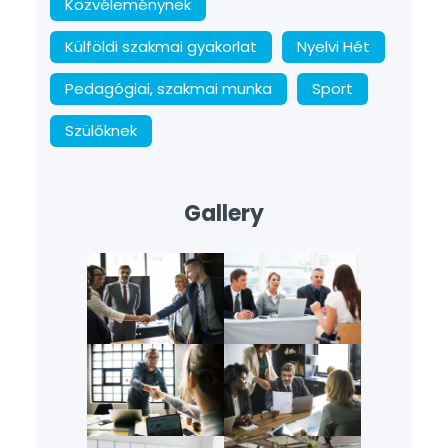
Közvéleménynek
Külföldi szakmai gyakorlat
Nyelvi Hét
Pedagógiai, szakmai munka
Sport
Szülőknek
Gallery