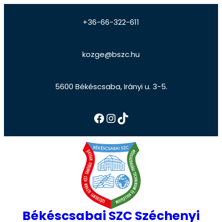
+36-66-322-611
kozge@bszc.hu
5600 Békéscsaba, Irányi u. 3-5.
Békéscsabai SZC Széchenyi