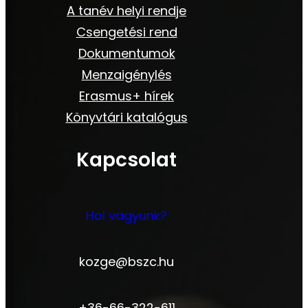
A tanév helyi rendje
Csengetési rend
Dokumentumok
Menzaigénylés
Erasmus+ hírek
Könyvtári katalógus
Kapcsolat
Hol vagyunk?
kozge@bszc.hu
+36-66-322-611