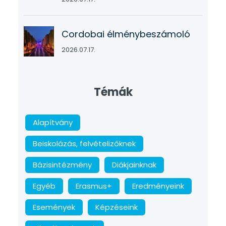
Cordobai élménybeszámoló
2026.07.17.
Témák
Alapítvány
Beiskolázás, felvételizőknek
Bázisintézmény
Diákjainknak
Egyéb
Erasmus+
Eredményeink
Események
Képzéseink