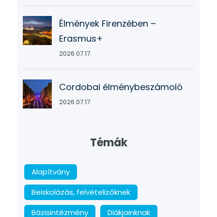
Élmények Firenzében –
Erasmus+
2026.07.17.
Cordobai élménybeszámoló
2026.07.17.
Témák
Alapítvány
Beiskolázás, felvételizőknek
Bázisintézmény
Diákjainknak