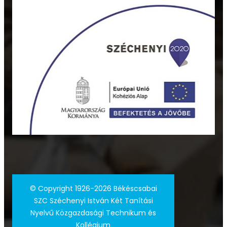
©
Copyright 1926-2026 Békéscsabai
SZC Széchenyi István Két Tanítási
Nyelvű Közgazdasági Technikum és
Kollégium