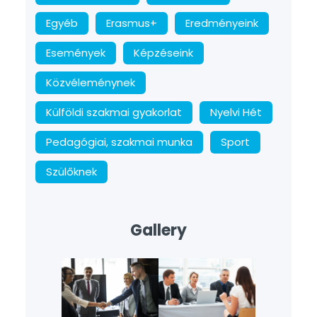
Egyéb
Erasmus+
Eredményeink
Események
Képzéseink
Közvéleménynek
Külföldi szakmai gyakorlat
Nyelvi Hét
Pedagógiai, szakmai munka
Sport
Szülőknek
Gallery