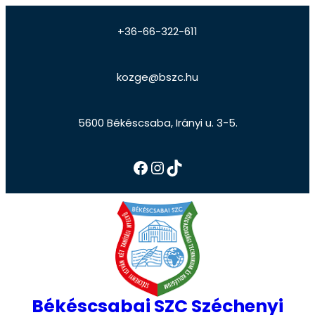
+36-66-322-611
kozge@bszc.hu
5600 Békéscsaba, Irányi u. 3-5.
Békéscsabai SZC Széchenyi