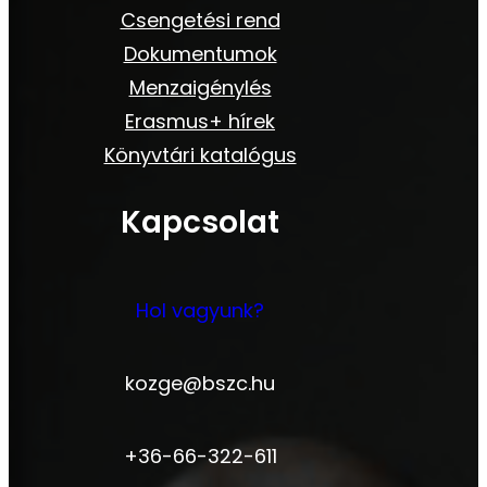
Csengetési rend
Dokumentumok
Menzaigénylés
Erasmus+ hírek
Könyvtári katalógus
Kapcsolat
Hol vagyunk?
kozge@bszc.hu
+36-66-322-611