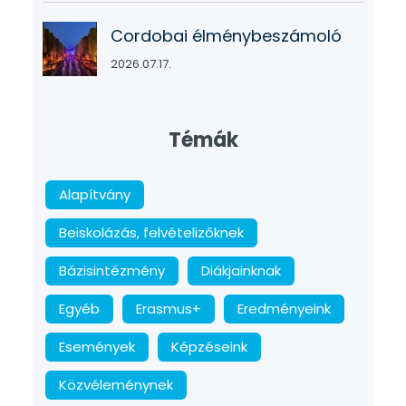
Cordobai élménybeszámoló
2026.07.17.
Témák
Alapítvány
Beiskolázás, felvételizőknek
Bázisintézmény
Diákjainknak
Egyéb
Erasmus+
Eredményeink
Események
Képzéseink
Közvéleménynek