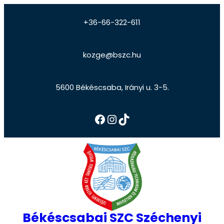
+36-66-322-611
kozge@bszc.hu
5600 Békéscsaba, Irányi u. 3-5.
Békéscsabai SZC Széchenyi