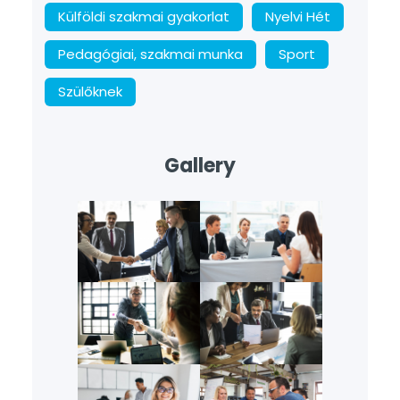
Külföldi szakmai gyakorlat
Nyelvi Hét
Pedagógiai, szakmai munka
Sport
Szülőknek
Gallery