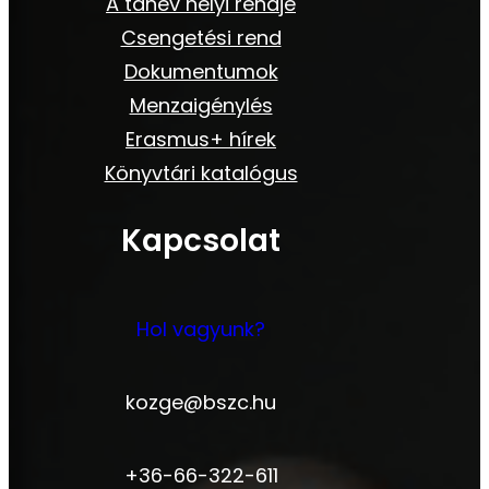
A tanév helyi rendje
Csengetési rend
Dokumentumok
Menzaigénylés
Erasmus+ hírek
Könyvtári katalógus
Kapcsolat
Hol vagyunk?
kozge@bszc.hu
+36-66-322-611