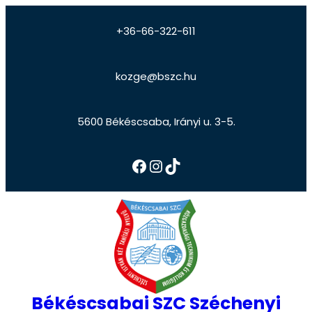
+36-66-322-611
kozge@bszc.hu
5600 Békéscsaba, Irányi u. 3-5.
Békéscsabai SZC Széchenyi