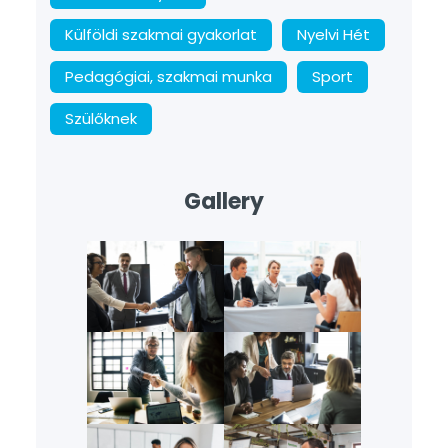
Külföldi szakmai gyakorlat
Nyelvi Hét
Pedagógiai, szakmai munka
Sport
Szülőknek
Gallery