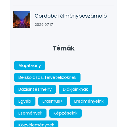
Cordobai élménybeszámoló
2026.07.17.
Témák
Alapítvány
Beiskolázás, felvételizőknek
Bázisintézmény
Diákjainknak
Egyéb
Erasmus+
Eredményeink
Események
Képzéseink
Közvéleménynek