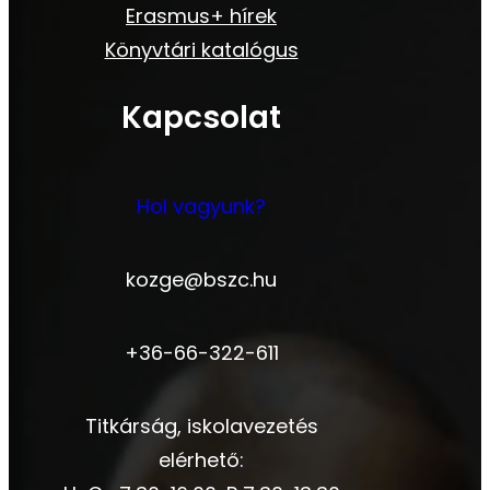
Erasmus+ hírek
Könyvtári katalógus
Kapcsolat
Hol vagyunk?
kozge@bszc.hu
+36-66-322-611
Titkárság, iskolavezetés
elérhető: