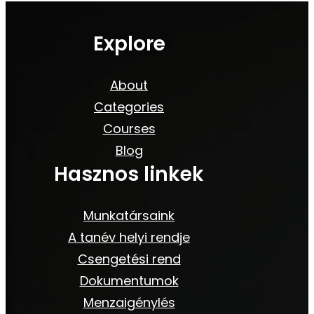
Explore
About
Categories
Courses
Blog
Hasznos linkek
Munkatársaink
A tanév helyi rendje
Csengetési rend
Dokumentumok
Menzaigénylés