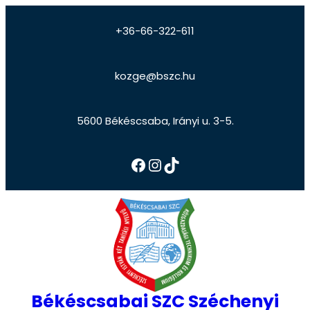
+36-66-322-611
kozge@bszc.hu
5600 Békéscsaba, Irányi u. 3-5.
Békéscsabai SZC Széchenyi