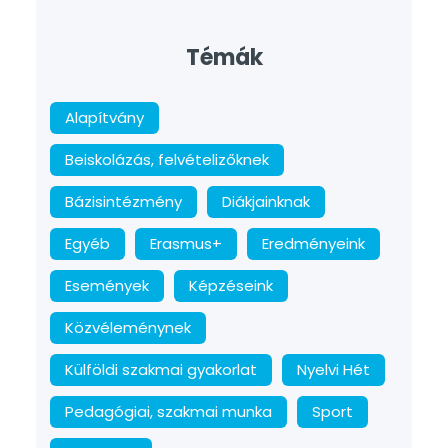
Témák
Alapítvány
Beiskolázás, felvételizőknek
Bázisintézmény
Diákjainknak
Egyéb
Erasmus+
Eredményeink
Események
Képzéseink
Közvéleménynek
Külföldi szakmai gyakorlat
Nyelvi Hét
Pedagógiai, szakmai munka
Sport