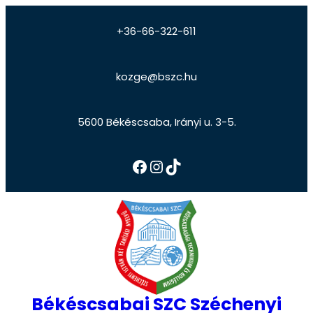
+36-66-322-611
kozge@bszc.hu
5600 Békéscsaba, Irányi u. 3-5.
Békéscsabai SZC Széchenyi