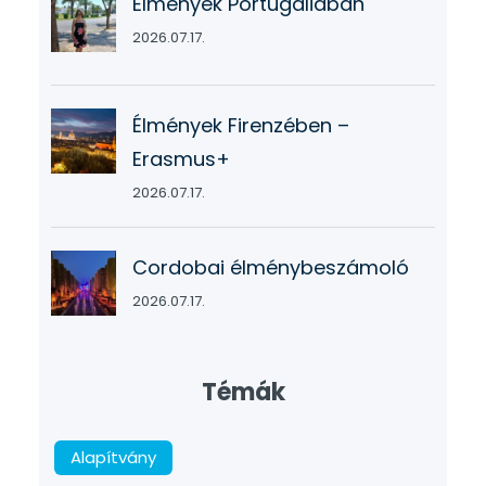
Élmények Portugáliában
2026.07.17.
Élmények Firenzében –
Erasmus+
2026.07.17.
Cordobai élménybeszámoló
2026.07.17.
Témák
Alapítvány