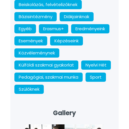
Beiskolázás, felvételizőknek
Bázisintézmény
Diákjainknak
Egyéb
Erasmus+
Eredményeink
Események
Képzéseink
Közvéleménynek
Külföldi szakmai gyakorlat
Nyelvi Hét
Pedagógiai, szakmai munka
Sport
Szülőknek
Gallery