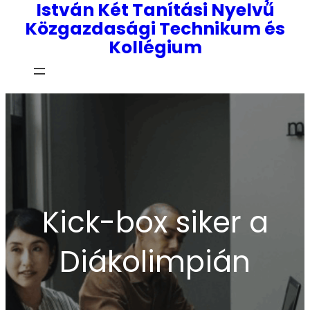
István Két Tanítási Nyelvű
Közgazdasági Technikum és
Kollégium
Kick-box siker a
Diákolimpián