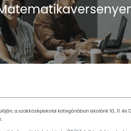
Matematikaversenye
án, a szakközépiskolai kategóriában iskolánk 10., 11. és 1
.