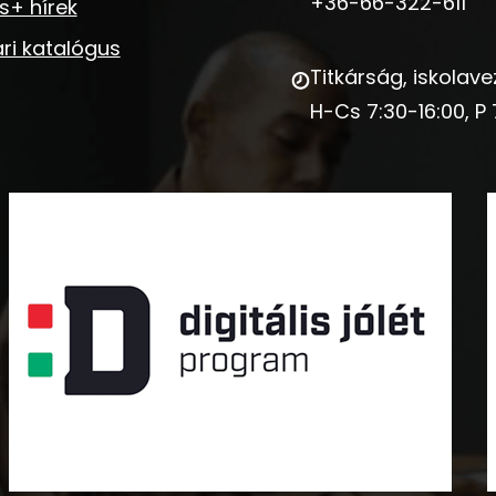
+36-66-322-611
s+ hírek
ri katalógus
Titkárság, iskolave
H-Cs 7:30-16:00, P 