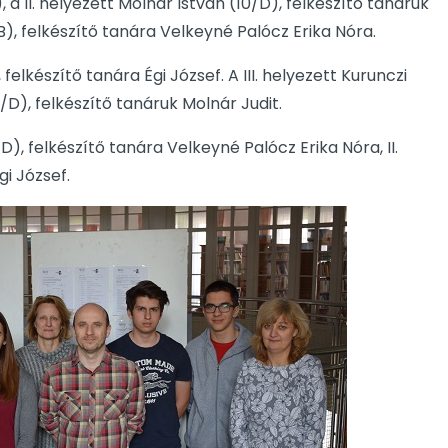
, a II. helyezett Molnár István (10/D), felkészítő tanáruk
/B), felkészítő tanára Velkeyné Palócz Erika Nóra.
 felkészítő tanára Égi József. A III. helyezett Kurunczi
/D), felkészítő tanáruk Molnár Judit.
/D), felkészítő tanára Velkeyné Palócz Erika Nóra, II.
gi József.