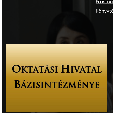
Erasmu
Könyvtá