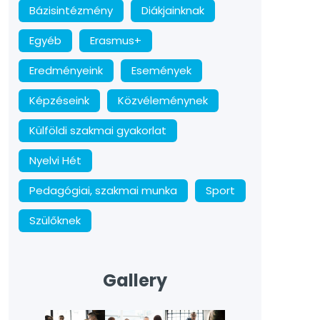
Bázisintézmény
Diákjainknak
Egyéb
Erasmus+
Eredményeink
Események
Képzéseink
Közvéleménynek
Külföldi szakmai gyakorlat
Nyelvi Hét
Pedagógiai, szakmai munka
Sport
Szülőknek
Gallery