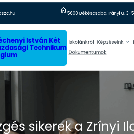
szc.hu
5600 Békéscsaba, Irányi u. 3-5
chenyi István Két
Iskolánkról
Képzéseink
gazdasági Technikum
Dokumentumok
égium
gés sikerek a Zrínyi I