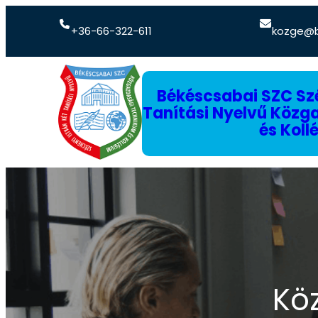
+36-66-322-611
kozge@b
Békéscsabai SZC Szé
Tanítási Nyelvű Köz
és Koll
Köz