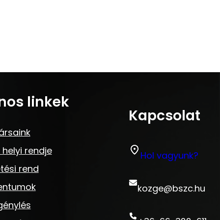
nos linkek
Kapcsolat
ársaink
 helyi rendje
Hol vagyunk?
tési rend
entumok
kozge@bszc.hu
génylés