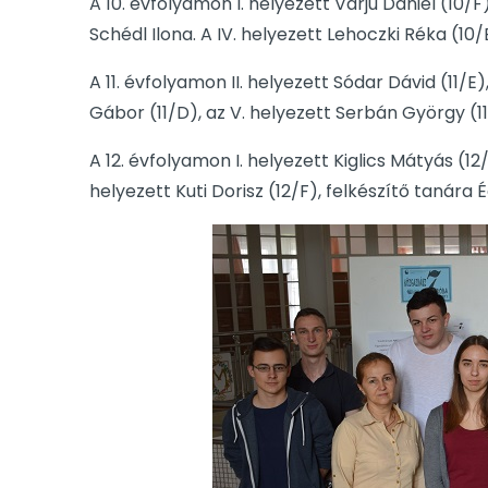
A 10. évfolyamon I. helyezett Varjú Dániel (10/F)
Schédl Ilona. A IV. helyezett Lehoczki Réka (10
A 11. évfolyamon II. helyezett Sódar Dávid (11/E),
Gábor (11/D), az V. helyezett Serbán György (11
A 12. évfolyamon I. helyezett Kiglics Mátyás (12
helyezett Kuti Dorisz (12/F), felkészítő tanára É