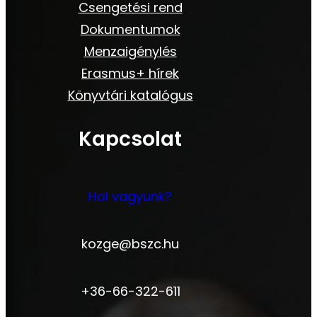
Csengetési rend
Dokumentumok
Menzaigénylés
Erasmus+ hírek
Könyvtári katalógus
Kapcsolat
Hol vagyunk?
kozge@bszc.hu
+36-66-322-611