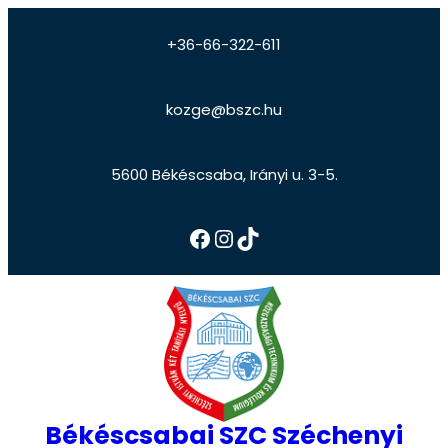
+36-66-322-611
kozge@bszc.hu
5600 Békéscsaba, Irányi u. 3-5.
Békéscsabai SZC Széchenyi