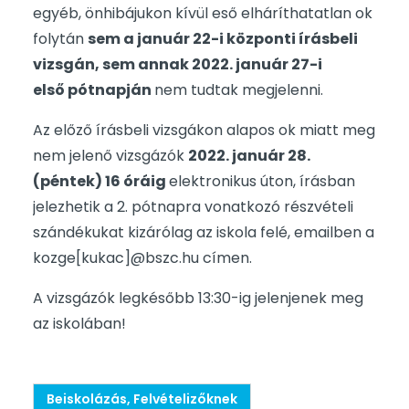
egyéb, önhibájukon kívül eső elháríthatatlan ok
folytán
sem a január 22-i központi írásbeli
vizsgán, sem annak 2022. január 27-i
első pótnapján
nem tudtak megjelenni.
Az előző írásbeli vizsgákon alapos ok miatt meg
nem jelenő vizsgázók
2022. január 28.
(péntek) 16 óráig
elektronikus úton, írásban
jelezhetik a 2. pótnapra vonatkozó részvételi
szándékukat kizárólag az iskola felé, emailben a
kozge[kukac]@bszc.hu címen.
A vizsgázók legkésőbb 13:30-ig jelenjenek meg
az iskolában!
Beiskolázás, Felvételizőknek