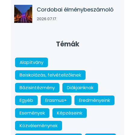
Cordobai élménybeszámoló
2026.07.17.
Témák
Alapítvány
Beiskolázás, felvételizőknek
Bázisintézmény
Diákjainknak
Egyéb
Erasmus+
Eredményeink
Események
Képzéseink
Közvéleménynek