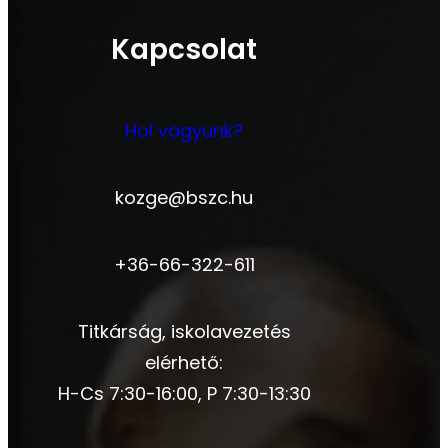
Kapcsolat
Hol vagyunk?
kozge@bszc.hu
+36-66-322-611
Titkárság, iskolavezetés
elérhető:
H-Cs 7:30-16:00, P 7:30-13:30