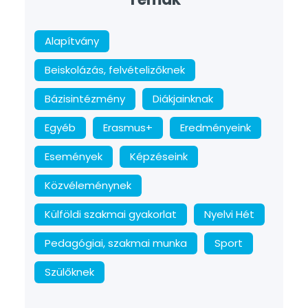
Alapítvány
Beiskolázás, felvételizőknek
Bázisintézmény
Diákjainknak
Egyéb
Erasmus+
Eredményeink
Események
Képzéseink
Közvéleménynek
Külföldi szakmai gyakorlat
Nyelvi Hét
Pedagógiai, szakmai munka
Sport
Szülőknek