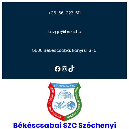
+36-66-322-611
kozge@bszc.hu
5600 Békéscsaba, Irányi u. 3-5.
Békéscsabai SZC Széchenyi