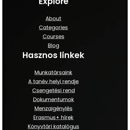
Explore
About
Categories
Courses
Blog
Hasznos linkek
Munkatársaink
A tanév helyi rendje
Csengetési rend
Dokumentumok
Menzaigénylés
Erasmus+ hírek
Könyvtári katalógus