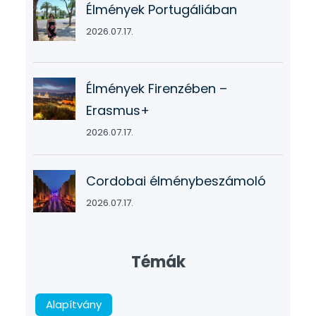
Élmények Portugáliában
2026.07.17.
Élmények Firenzében –
Erasmus+
2026.07.17.
Cordobai élménybeszámoló
2026.07.17.
Témák
Alapítvány