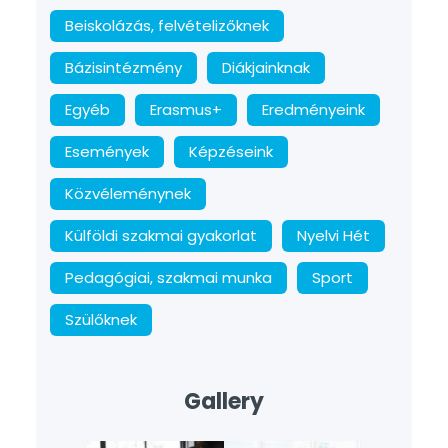
Beiskolázás, felvételizőknek
Bázisintézmény
Diákjainknak
Egyéb
Erasmus+
Eredményeink
Események
Képzéseink
Közvéleménynek
Külföldi szakmai gyakorlat
Nyelvi Hét
Pedagógiai, szakmai munka
Sport
Szülőknek
Gallery