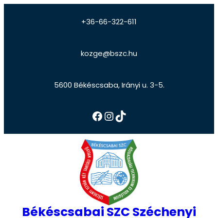
+36-66-322-611
kozge@bszc.hu
5600 Békéscsaba, Irányi u. 3-5.
Békéscsabai SZC Széchenyi