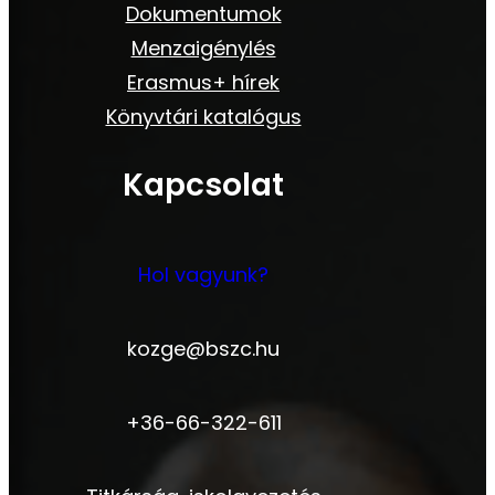
Dokumentumok
Menzaigénylés
Erasmus+ hírek
Könyvtári katalógus
Kapcsolat
Hol vagyunk?
kozge@bszc.hu
+36-66-322-611