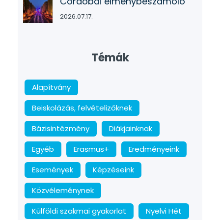
Cordobai élménybeszámoló
2026.07.17.
Témák
Alapítvány
Beiskolázás, felvételizőknek
Bázisintézmény
Diákjainknak
Egyéb
Erasmus+
Eredményeink
Események
Képzéseink
Közvéleménynek
Külföldi szakmai gyakorlat
Nyelvi Hét