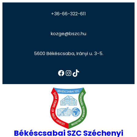
+36-66-322-611
kozge@bszc.hu
5600 Békéscsaba, Irányi u. 3-5.
Békéscsabai SZC Széchenyi