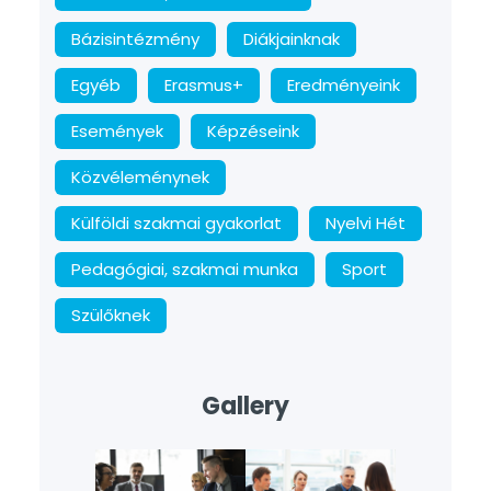
Bázisintézmény
Diákjainknak
Egyéb
Erasmus+
Eredményeink
Események
Képzéseink
Közvéleménynek
Külföldi szakmai gyakorlat
Nyelvi Hét
Pedagógiai, szakmai munka
Sport
Szülőknek
Gallery