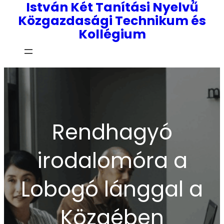
István Két Tanítási Nyelvű
Közgazdasági Technikum és
Kollégium
Rendhagyó
irodalomóra a
Lobogó lánggal a
Közgében