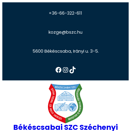
+36-66-322-611
kozge@bszc.hu
5600 Békéscsaba, Irányi u. 3-5.
Békéscsabai SZC Széchenyi