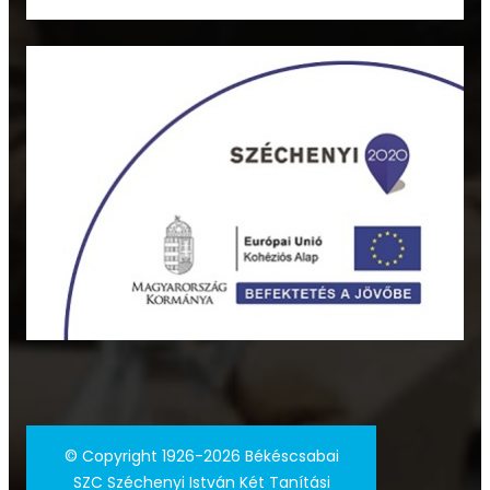
©
Copyright 1926-2026 Békéscsabai
SZC Széchenyi István Két Tanítási