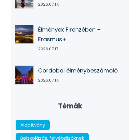
2026.07.17.
Élmények Firenzében –
Erasmus+
2026.07.17.
Cordobai élménybeszámoló
2026.07.17.
Témák
Alapítvány
Beiskolázás, felvételizőknek