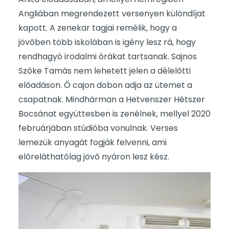
Angliában megrendezett versenyen különdíjat
kapott. A zenekar tagjai remélik, hogy a
jövőben több iskolában is igény lesz rá, hogy
rendhagyó irodalmi órákat tartsanak. Sajnos
Szőke Tamás nem lehetett jelen a délelőtti
előadáson. Ő cajon dobon adja az ütemet a
csapatnak. Mindhárman a Hetvenszer Hétszer
Bocsánat együttesben is zenélnek, mellyel 2020
februárjában stúdióba vonulnak. Verses
lemezük anyagát fogják felvenni, ami
előreláthatólag jövő nyáron lesz kész.