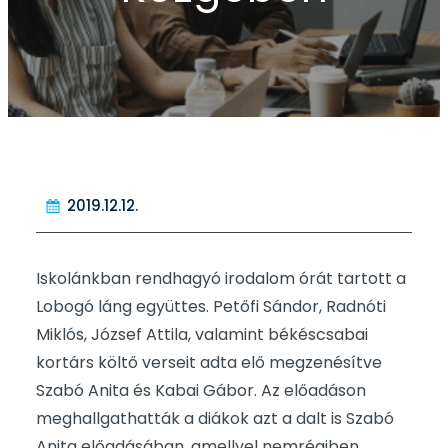
2019.12.12.
Iskolánkban rendhagyó irodalom órát tartott a
Lobogó láng együttes. Petőfi Sándor, Radnóti
Miklós, József Attila, valamint békéscsabai
kortárs költő verseit adta elő megzenésítve
Szabó Anita és Kabai Gábor. Az előadáson
meghallgathatták a diákok azt a dalt is Szabó
Anita előadásában, amellyel nemrégiben