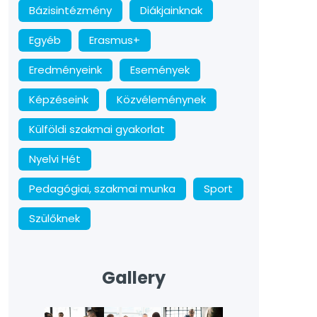
Bázisintézmény
Diákjainknak
Egyéb
Erasmus+
Eredményeink
Események
Képzéseink
Közvéleménynek
Külföldi szakmai gyakorlat
Nyelvi Hét
Pedagógiai, szakmai munka
Sport
Szülőknek
Gallery