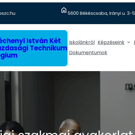
szc.hu
5600 Békéscsaba, Irányi u. 3-5
chenyi István Két
Iskolánkról
Képzéseink
gazdasági Technikum
Dokumentumok
égium