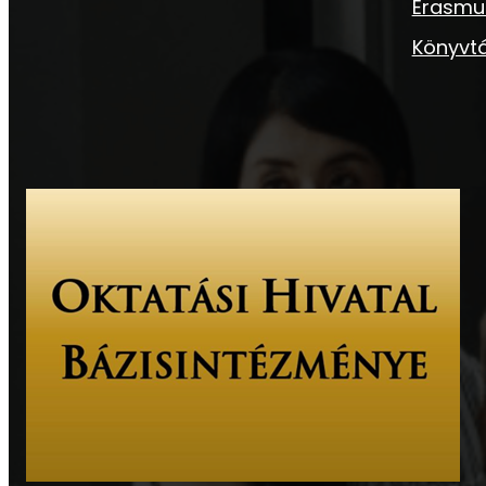
Erasmu
Könyvtá