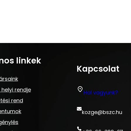
nos linkek
Kapcsolat
ársaink
 helyi rendje
Hol vagyunk?
tési rend
entumok
kozge@bszc.hu
génylés