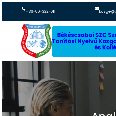
+36-66-322-611
kozge@b
Békéscsabai SZC Szé
Tanítási Nyelvű Köz
és Koll