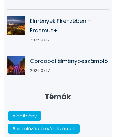
Élmények Firenzében –
Erasmus+
2026.07.17.
Cordobai élménybeszámoló
2026.07.17.
Témák
Alapítvány
Beiskolázás, felvételizőknek