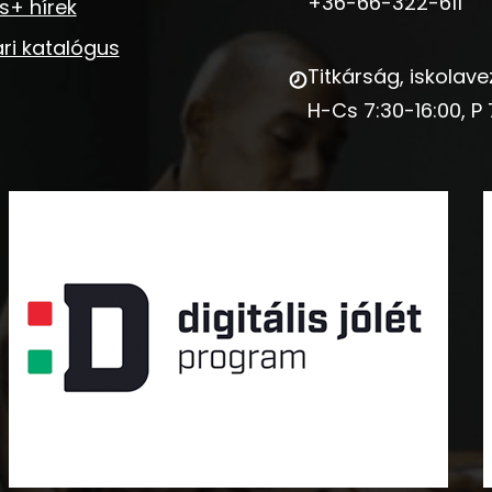
+36-66-322-611
s+ hírek
ri katalógus
Titkárság, iskolave
H-Cs 7:30-16:00, P 