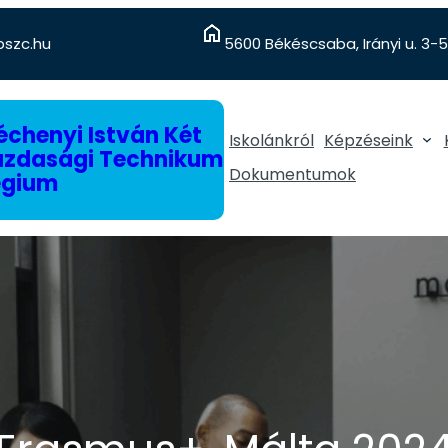
szc.hu
5600 Békéscsaba, Irányi u. 3-5
chenyi István Két
Iskolánkról
Képzéseink
gazdasági Technikum
Dokumentumok
égium