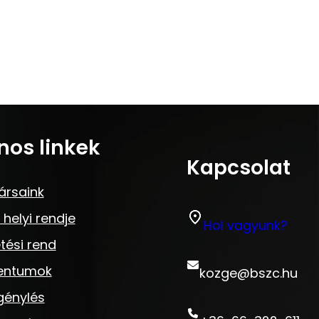
nos linkek
Kapcsolat
ársaink
 helyi rendje
Hol vagyunk?
tési rend
entumok
kozge@bszc.hu
génylés