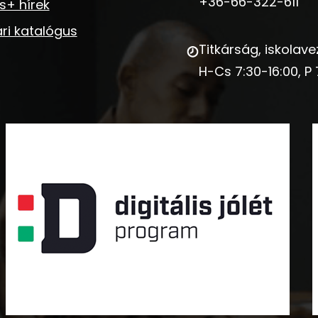
+36-66-322-611
s+ hírek
ri katalógus
Titkárság, iskolave
H-Cs 7:30-16:00, P 