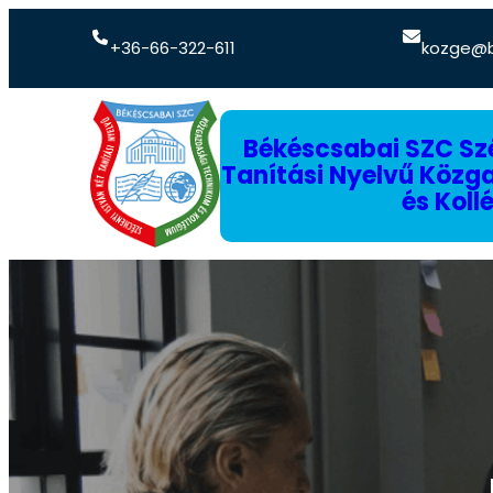
+36-66-322-611
kozge@b
Békéscsabai SZC Szé
Tanítási Nyelvű Köz
és Koll