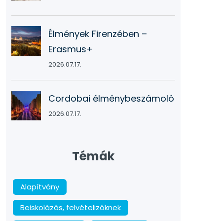
Élmények Firenzében –
Erasmus+
2026.07.17.
Cordobai élménybeszámoló
2026.07.17.
Témák
Alapítvány
Beiskolázás, felvételizőknek