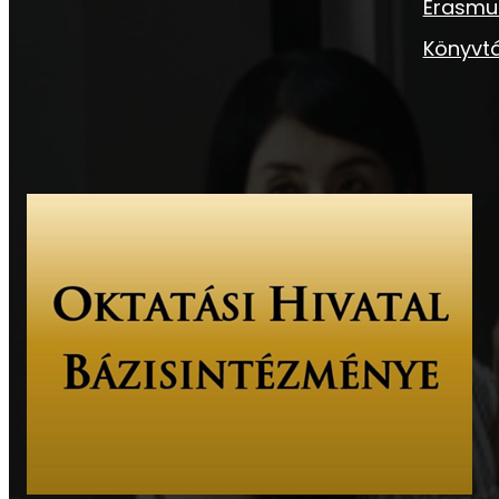
Erasmu
Könyvtá