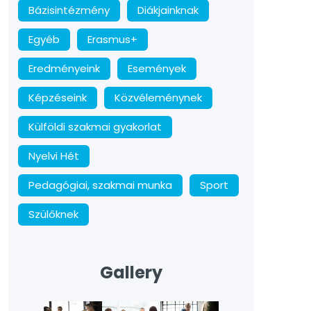
Bázisintézmény
Diákjainknak
Egyéb
Erasmus+
Eredményeink
Események
Képzéseink
Közvéleménynek
Külföldi szakmai gyakorlat
Nyelvi Hét
Pedagógiai, szakmai munka
Sport
Szülőknek
Gallery