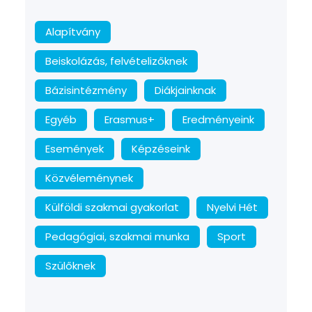
Alapítvány
Beiskolázás, felvételizőknek
Bázisintézmény
Diákjainknak
Egyéb
Erasmus+
Eredményeink
Események
Képzéseink
Közvéleménynek
Külföldi szakmai gyakorlat
Nyelvi Hét
Pedagógiai, szakmai munka
Sport
Szülőknek