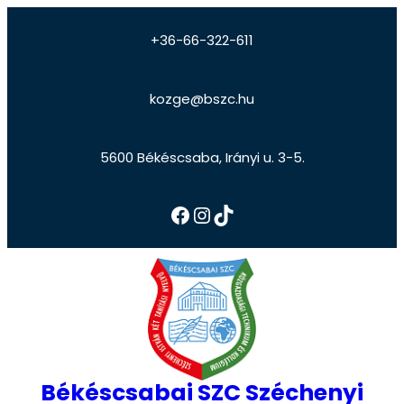
+36-66-322-611
kozge@bszc.hu
5600 Békéscsaba, Irányi u. 3-5.
Békéscsabai SZC Széchenyi