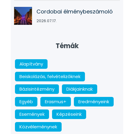
Cordobai élménybeszámoló
2026.07.17.
Témák
Alapítvány
Beiskolázás, felvételizőknek
Bázisintézmény
Diákjainknak
Egyéb
Erasmus+
Eredményeink
Események
Képzéseink
Közvéleménynek