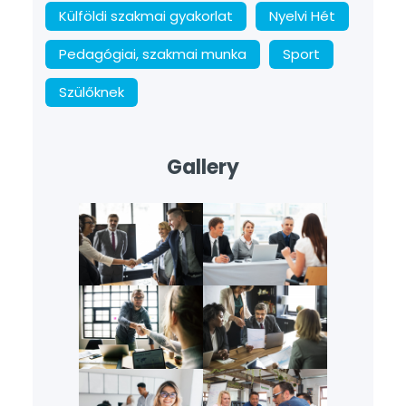
Külföldi szakmai gyakorlat
Nyelvi Hét
Pedagógiai, szakmai munka
Sport
Szülőknek
Gallery