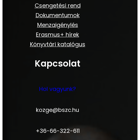
Csengetési rend
Dokumentumok
Menzaigénylés
Erasmus+ hírek
Könyvtári katalógus
Kapcsolat
Hol vagyunk?
kozge@bszc.hu
+36-66-322-611