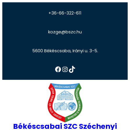
+36-66-322-611
kozge@bszc.hu
5600 Békéscsaba, Irányi u. 3-5.
Békéscsabai SZC Széchenyi