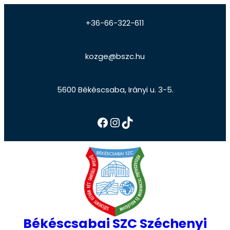
+36-66-322-611
kozge@bszc.hu
5600 Békéscsaba, Irányi u. 3-5.
Békéscsabai SZC Széchenyi