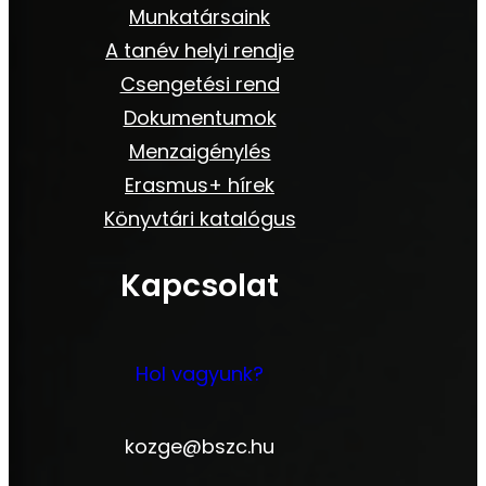
Munkatársaink
A tanév helyi rendje
Csengetési rend
Dokumentumok
Menzaigénylés
Erasmus+ hírek
Könyvtári katalógus
Kapcsolat
Hol vagyunk?
kozge@bszc.hu