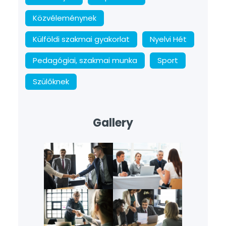
Közvéleménynek
Külföldi szakmai gyakorlat
Nyelvi Hét
Pedagógiai, szakmai munka
Sport
Szülőknek
Gallery