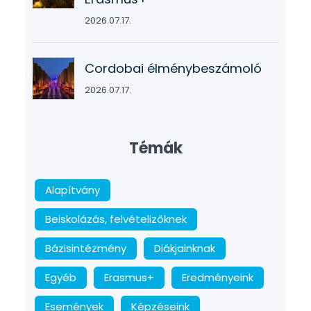
2026.07.17.
Cordobai élménybeszámoló
2026.07.17.
Témák
Alapítvány
Beiskolázás, felvételizőknek
Bázisintézmény
Diákjainknak
Egyéb
Erasmus+
Eredményeink
Események
Képzéseink