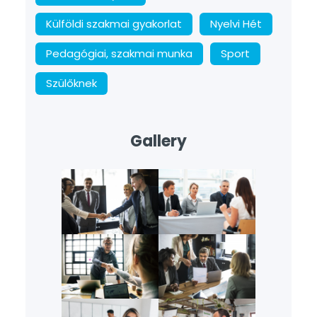
Külföldi szakmai gyakorlat
Nyelvi Hét
Pedagógiai, szakmai munka
Sport
Szülőknek
Gallery