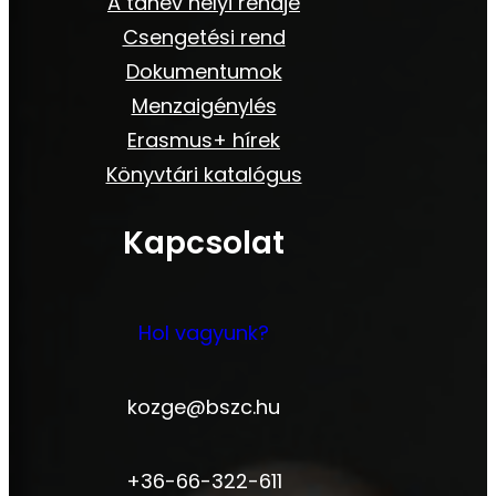
A tanév helyi rendje
Csengetési rend
Dokumentumok
Menzaigénylés
Erasmus+ hírek
Könyvtári katalógus
Kapcsolat
Hol vagyunk?
kozge@bszc.hu
+36-66-322-611