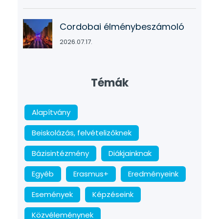
Cordobai élménybeszámoló
2026.07.17.
Témák
Alapítvány
Beiskolázás, felvételizőknek
Bázisintézmény
Diákjainknak
Egyéb
Erasmus+
Eredményeink
Események
Képzéseink
Közvéleménynek