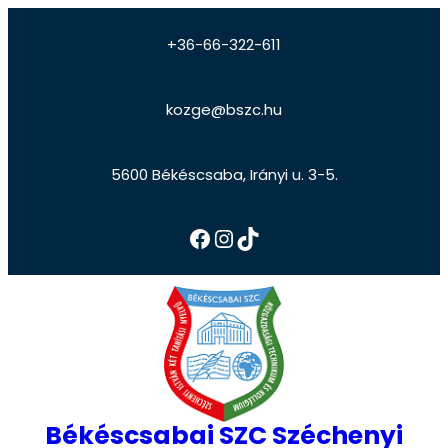
+36-66-322-611
kozge@bszc.hu
5600 Békéscsaba, Irányi u. 3-5.
Békéscsabai SZC Széchenyi