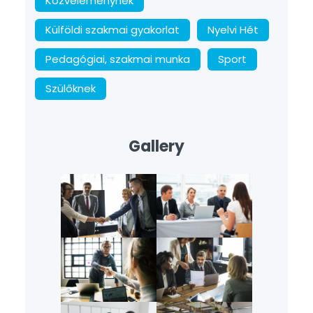
Közvéleménynek
Külföldi szakmai gyakorlat
Nyelvi Hét
Pedagógiai, szakmai munka
Sport
Szülőknek
Gallery