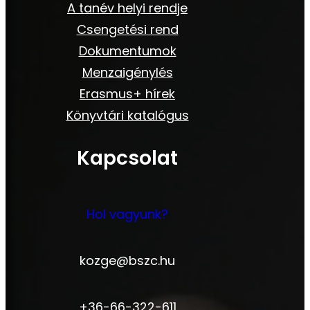
A tanév helyi rendje
Csengetési rend
Dokumentumok
Menzaigénylés
Erasmus+ hírek
Könyvtári katalógus
Kapcsolat
Hol vagyunk?
kozge@bszc.hu
+36-66-322-611