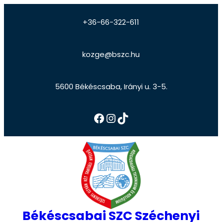
+36-66-322-611
kozge@bszc.hu
5600 Békéscsaba, Irányi u. 3-5.
Békéscsabai SZC Széchenyi