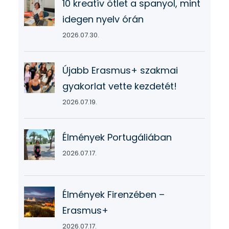
10 kreatív ötlet a spanyol, mint
idegen nyelv órán
2026.07.30.
Újabb Erasmus+ szakmai
gyakorlat vette kezdetét!
2026.07.19.
Élmények Portugáliában
2026.07.17.
Élmények Firenzében –
Erasmus+
2026.07.17.