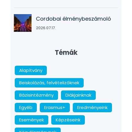
Cordobai élménybeszámoló
2026.07.17.
Témák
Alapítvány
Beiskolázás, felvételizőknek
Bázisintézmény
Diákjainknak
Egyéb
Erasmus+
Eredményeink
Események
Képzéseink