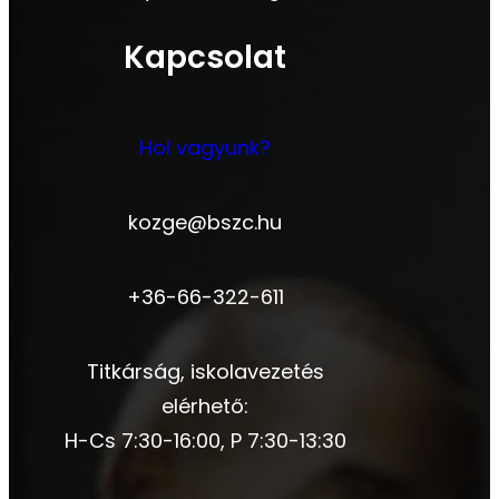
Kapcsolat
Hol vagyunk?
kozge@bszc.hu
+36-66-322-611
Titkárság, iskolavezetés
elérhető:
H-Cs 7:30-16:00, P 7:30-13:30