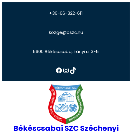
+36-66-322-611
kozge@bszc.hu
5600 Békéscsaba, Irányi u. 3-5.
Békéscsabai SZC Széchenyi