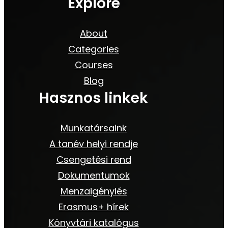
Explore
About
Categories
Courses
Blog
Hasznos linkek
Munkatársaink
A tanév helyi rendje
Csengetési rend
Dokumentumok
Menzaigénylés
Erasmus+ hírek
Könyvtári katalógus