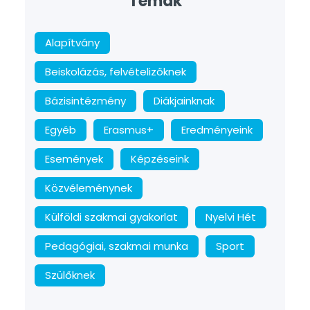
Témák
Alapítvány
Beiskolázás, felvételizőknek
Bázisintézmény
Diákjainknak
Egyéb
Erasmus+
Eredményeink
Események
Képzéseink
Közvéleménynek
Külföldi szakmai gyakorlat
Nyelvi Hét
Pedagógiai, szakmai munka
Sport
Szülőknek