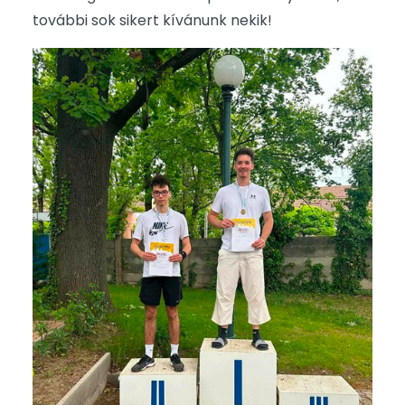
további sok sikert kívánunk nekik!